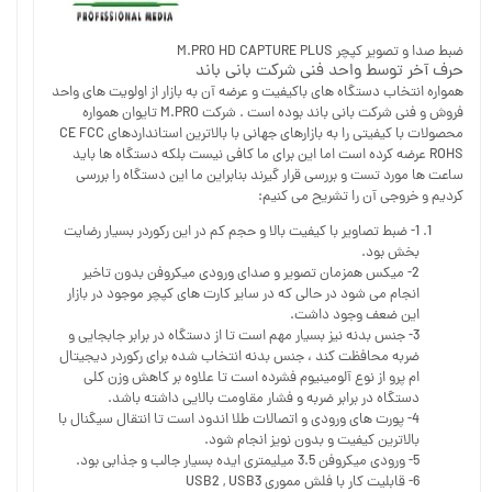
ضبط صدا و تصویر کپچر M.PRO HD CAPTURE PLUS
حرف آخر توسط واحد فنی شرکت بانی باند
همواره انتخاب دستگاه های باکیفیت و عرضه آن به بازار از اولویت های واحد
فروش و فنی شرکت بانی باند بوده است . شرکت M.PRO تایوان همواره
محصولات با کیفیتی را به بازارهای جهانی با بالاترین استانداردهای CE FCC
ROHS عرضه کرده است اما این برای ما کافی نیست بلکه دستگاه ها باید
ساعت ها مورد تست و بررسی قرار گیرند بنابراین ما این دستگاه را بررسی
کردیم و خروجی آن را تشریح می کنیم:
1- ضبط تصاویر با کیفیت بالا و حجم کم در این رکوردر بسیار رضایت
بخش بود.
2- میکس همزمان تصویر و صدای ورودی میکروفن بدون تاخیر
انجام می شود در حالی که در سایر کارت های کپچر موجود در بازار
این ضعف وجود داشت.
3- جنس بدنه نیز بسیار مهم است تا از دستگاه در برابر جابجایی و
ضربه محافظت کند ، جنس بدنه انتخاب شده برای رکوردر دیجیتال
ام پرو از نوع آلومینیوم فشرده است تا علاوه بر کاهش وزن کلی
دستگاه در برابر ضربه و فشار مقاومت بالایی داشته باشد.
4- پورت های ورودی و اتصالات طلا اندود است تا انتقال سیگنال با
بالاترین کیفیت و بدون نویز انجام شود.
5- ورودی میکروفن 3.5 میلیمتری ایده بسیار جالب و جذابی بود.
6- قابلیت کار با فلش مموری USB2 , USB3