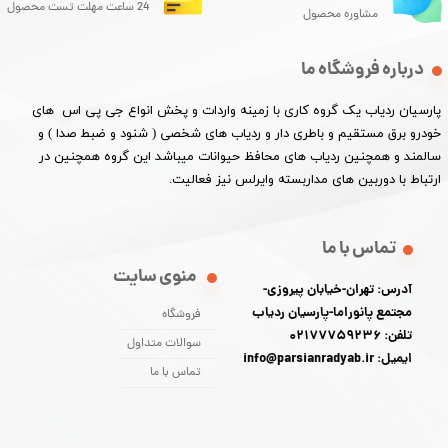
24 ساعت مهلت تست محصول
مشاوره محصول
درباره فروشگاه ما
پارسیان ردیاب یک گروه کاری با زمینه واردات و پخش انواع جی پی اس های
خودرو برق مستقیم و باطری دار و ردیاب های شخصی ( شنود و ضبط صدا ) و
سالمند و همچنین ردیاب های محافظ حیوانات میباشد این گروه همچنین در
ارتباط با دوربین های مداربسته وایرلس نیز فعالیت.​​​​​​​
تماس با ما
منوی سایت
آدرس: تهران-خیابان پیروزی-
مجتمع پانوراما-پارسیان ردیاب
فروشگاه
تلفن: 02177759236
سوالات متداول
ایمیل: info@parsianradyab.ir
تماس با ما