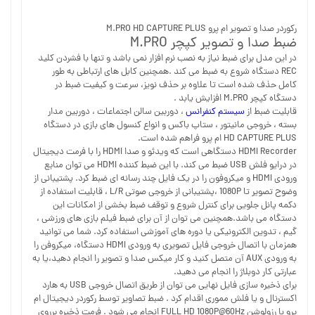
رکوردر صدا و تصویر ام پرو M.PRO HD CAPTURE PLUS
ضبط صدا و تصویر کپچر M.PRO
در این مدل برای ضبط نیاز به نصب نرم افزار نمی باشد و تنها با فشردن کلید
REC دستگاه شروع به ضبط می کند .همچنین کابل های ارتباطی به طور
کامل حذف شده است تا علاوه بر حذف نویز، سرعت و کیفیت ضبط در
دستگاه کپچر M.PRO افزایش یابد .
قابلیت ضبط از
سیستم کنفرانس
، دوربین سالن اجتماعات ، دوربین مدار
بسته ، خروجی مانیتور ، ستاپ باکس و انواع کنسول های بازی در دستگاه
HD CAPTURE PLUS ام پرو فراهم شده است.
HDMI Recorder دستگاهی است که ویدئو و صدا HDMI را با فرمت دیجیتال
در درایو فلش USB ضبط می کند. با این ضبط کننده HDMI می توان منابع
ورودی HDMI و میکروفون را در یک فایل چند رسانه ای ضبط کرد. پشتیبانی از
وضوح تصویر تا 1080P ،پشتیبانی از خروجی صوتی L/R ، قابلیت استفاده از
دکمه پانل جلویی برای کنترل شروع و توقف ضبط بخشی از امکانات این
دستگاه می باشد.همچنین می توان از آن برای ضبط فیلم بازی های ورزشی ،
گیم ، تدوین الکترونیکی یا دوره های آموزشی استفاده کرد. شما می توانید
همزمان با اتصال خروجی فایل تصویری به ورودی HDMI دستگاه، میکروفن را
به ورودی AUX آن متصل کنید و کار میکس صدا و تصویر را انجام دهید،یا به
عبارتی کار دوبلاژ را انجام می دهید.
برای ذخیره سازی فایل نهایی می توان از طریق اتصال خروجی USB به هارد
اکسترنال و یا فلش مموری اقدام کرد . ضبط تصاویر توسط رکوردر دیجیتال ام
پرو با رزولوشن FULL HD 1080P@60Hz انجام می شود . فرمت ذخیره برروی