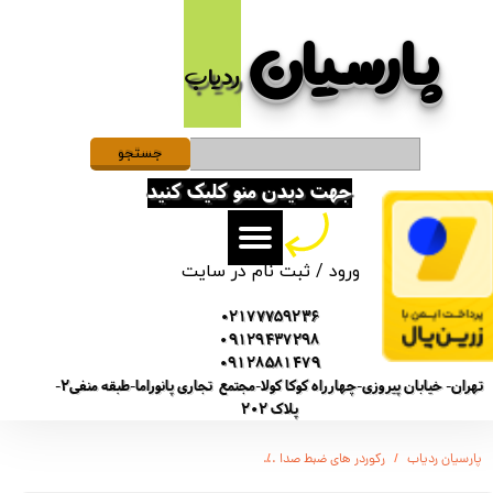
پارسیان​​​​​​​
حساب کاربری من
ردیاب
تغییر گذر واژه
سفارشات
جستجو
جهت دیدن منو کلیک کنید
خروج از حساب کاربری
ورود
/
ثبت نام در سایت
02177759236
09129437298
09128581479
تهران- خیابان پیروزی-چهارراه کوکا کولا-مجتمع تجاری پانوراما-طبقه منفی2-
پلاک 202
پارسیان ردیاب
رکوردر های ضبط صدا
ضبط کننده دیجیتالی صدا و تصویر ام پرو M.PRO HD CAPTURE PLUS