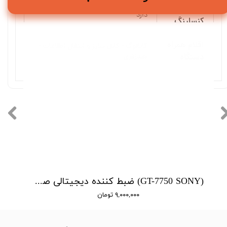
نویز
دارد
کنسلینگ
اقلام همراه
کاتالوگ - کابل شارژ و انتقال اطلاعات -
دستگاه
هندزفری
(GT-7750 SONY) ضبط کننده دیجیتالی صدا سونی - 16 گیگابایت - دارای سنسور صدا
۹,۰۰۰,۰۰۰ تومان