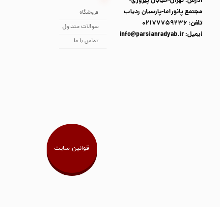
آدرس: تهران-خیابان پیروزی-
مجتمع پانوراما-پارسیان ردیاب
فروشگاه
تلفن: 02177759236
سوالات متداول
ایمیل: info@parsianradyab.ir
تماس با ما
قوانین سایت