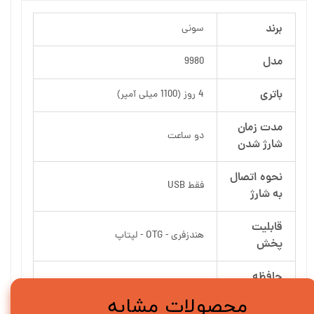
برند
سونی
مدل
9980
باتری
4 روز (1100 میلی آمپر)
مدت زمان
دو ساعت
شارژ شدن
نحوه اتصال
فقط USB
به شارژ
قابلیت
هندزفری - OTG - لپتاپ
پخش
حافظه
16 گیگابایت
داخلی
محصولات مشابه