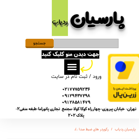
پارسیان​​​​​​​
حساب کاربری من
ردیاب
تغییر گذر واژه
سفارشات
جستجو
جهت دیدن منو کلیک کنید
خروج از حساب کاربری
ورود
/
ثبت نام در سایت
02177759236
09129437298
09128581479
تهران- خیابان پیروزی-چهارراه کوکا کولا-مجتمع تجاری پانوراما-طبقه منفی2-
پلاک 202
پارسیان ردیاب
رکوردر های ضبط صدا
ضبط کننده دیجیتالی صدا سونی Sony 9980 - باتری 4 روز - 16 گیگابایت - شنود صدا