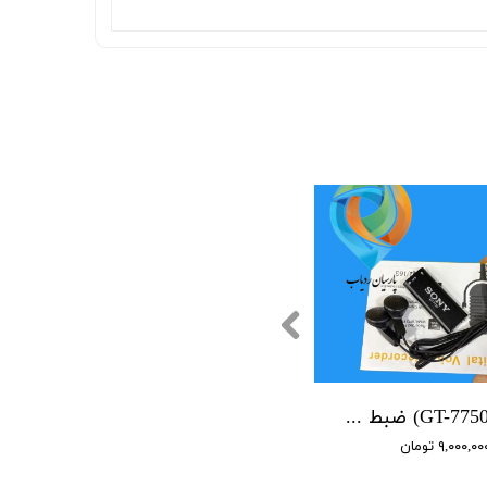
(GT-7750 SONY) ضبط کننده دیجیتالی صدا سونی - 16 گیگابایت - سنسور هوشمند صدا
۹,۰۰۰,۰ تومان