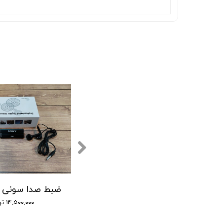
ضبط صدا لندر LD-78
(GT-7750 SONY) ضبط کننده دیجیتالی صدا سونی - 16 گیگابایت - دارای سنسور صدا
۹,۰۰۰,۰۰۰ تومان
۱۴,۵۰۰,۰۰۰ تومان