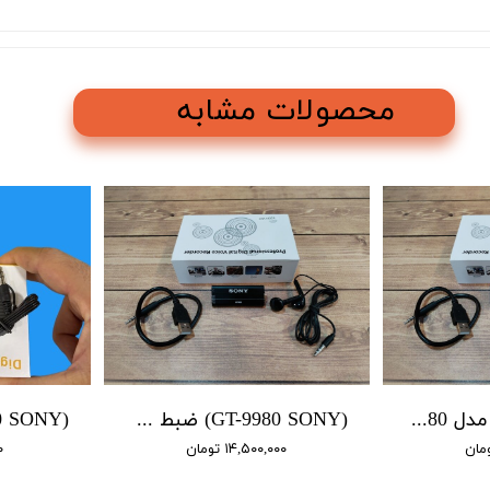
محصولات مشابه
ضبط صدا سونی مدل 9980 / 4 روز شارژ / 16 گیگابایت / سنسور صدا
(GT-9980 SONY) ضبط کننده دیجیتالی سونی / 4 روز شارژ / 16 گیگابایت/ سنسور هوشمند
۱۴,۵۰۰,۰۰۰ تومان
۰۰