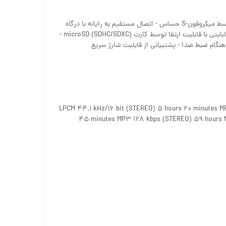
- ضبط صدا با فرمت MP۳/LPCM توسط میکروفون-S حساس - اتصال مستقیم به رایانه با درگاه
USB یکپارچه - حافظه داخلی ۴ گیگابایتی با قابلیت ارتقا توسط کارت microSD (SDHC/SDXC) -
گام ضبط صدا - پشتیبانی از قابلیت شارژ سریع
LPCM ۴۴.۱ kHz/۱۶ bit (STEREO) ۵ hours ۲۰ minutes 
۴۵ minutes MP۳ ۱۲۸ kbps (STEREO) ۵۹ hours 