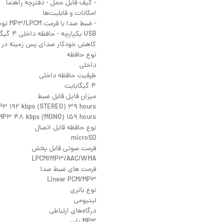
- کیف قابل حمل - دفترچه راهنما
امکانات و قابلیت‌ها
کاهش خودکار صدای پس زمینه در هن
نوع حافظه
داخلی
ظرفیت حافظه داخلی
۴ گیگابایت
میزان فایل قابل ضبط
MP۳ ۱۹۲ kbps (STEREO) ۳۹ hours
MP۳ ۴۸ kbps (MONO) ۱۵۹ hours
نوع حافظه قابل اتصال
microSD
فرمت صوتی قابل پخش
LPCM/MP۳/AAC/WMA
فرمت های ضبط صدا
Linear PCM/MP۳
نوع باتری
لیتیومی
درگاه‌های ارتباطی
MP۳ پلیر