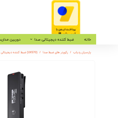
خانه
ضبط کننده دیجیتالی صدا
دوربین مدارب
پارسیان ردیاب
رکوردر های ضبط صدا
(UX570) ضبط کننده دیجیتالی سونی