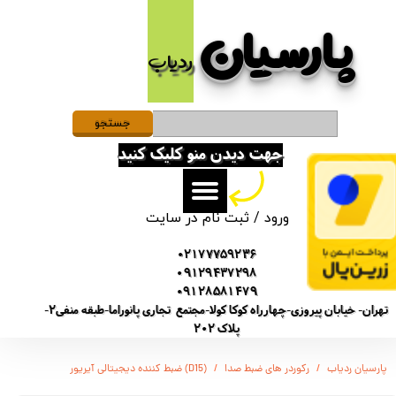
پارسیان​​​​​​​
حساب کاربری من
ردیاب
تغییر گذر واژه
سفارشات
جستجو
جهت دیدن منو کلیک کنید
خروج از حساب کاربری
ورود
/
ثبت نام در سایت
02177759236
09129437298
09128581479
تهران- خیابان پیروزی-چهارراه کوکا کولا-مجتمع تجاری پانوراما-طبقه منفی2-
پلاک 202
پارسیان ردیاب
رکوردر های ضبط صدا
(D15) ضبط کننده دیجیتالی آیریور