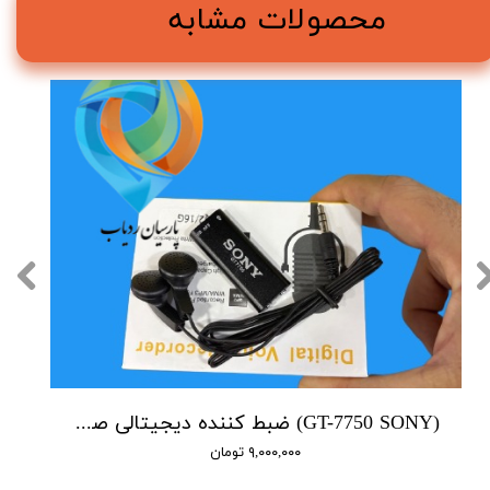
محصولات مشابه
(GT-7750 SONY) ضبط کننده دیجیتالی صدا سونی - 16 گیگابایت - سنسور هوشمند صدا
۹,۰۰۰,۰۰۰ تومان