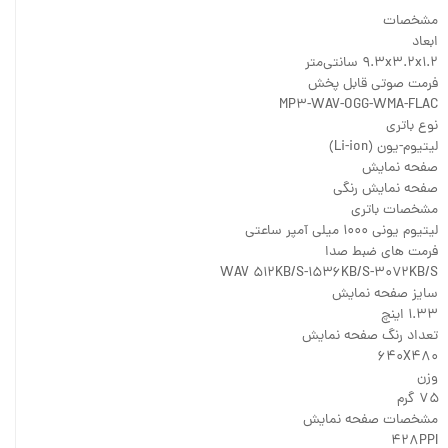
مشخصات
ابعاد
۹.۳x۳.۲x۱.۲ سانتی‌متر
فرمت صوتی قابل پخش
MP۳-WAV-OGG-WMA-FLAC
نوع باتری
لیتیوم-یون (Li-ion)
صفحه نمایش
صفحه نمایش رنگی
مشخصات باتری
لیتیوم یونی ۱۰۰۰ میلی آمپر ساعتی
فرمت های ضبط صدا
WAV ۵۱۲KB/S-۱۵۳۶KB/S-۳۰۷۲KB/S
سایز صفحه نمایش
۱.۳۳ اینچ
تعداد رنگ صفحه نمایش
۶۴۰X۴۸۰
وزن
۷۵ گرم
مشخصات صفحه نمایش
۴۲۸PPI