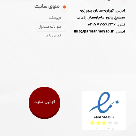
منوی سایت
آدرس: تهران-خیابان پیروزی-
مجتمع پانوراما-پارسیان ردیاب
فروشگاه
تلفن: 02177759236
سوالات متداول
ایمیل: info@parsianradyab.ir
تماس با ما
قوانین سایت