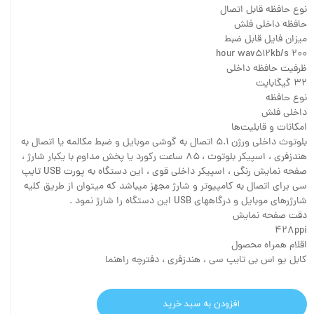
نوع حافظه قابل اتصال
حافظه داخلی فلش
میزان فایل قابل ضبط
۲۰۰ hour wav۵۱۲kb/s
ظرفیت حافظه داخلی
۳۲ گیگابایت
نوع حافظه
داخلی فلش
امکانات و قابلیت‌ها
بلوتوث داخلی ورژن ۵.۱ اتصال به گوشی موبایل و ضبط مکالمه یا اتصال به
هندزفری ، اسپیکر بلوتوث ، ۸۵ ساعت رکورد یا پخش مداوم با یکبار شارژ ،
صفحه نمایش رنگی ، اسپیکر داخلی قوی ، این دستگاه به پورت USB تایپ
سی برای اتصال به کامپیوتر و شارژ مجهز میباشد که میتوان از طریق کلیه
شارژرهای موبایل و درگاههای USB این دستگاه را شارژ نمود .
دقت صفحه نمایش
۴۲۸ppi
اقلام همراه محصول
کابل یو اس بی تایپ سی ، هندزفری ، دفترچه راهنما
افزودن به سبد خرید