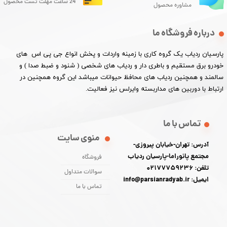
24 ساعت مهلت تست محصول
مشاوره محصول
درباره فروشگاه ما
پارسیان ردیاب یک گروه کاری با زمینه واردات و پخش انواع جی پی اس های
خودرو برق مستقیم و باطری دار و ردیاب های شخصی ( شنود و ضبط صدا ) و
سالمند و همچنین ردیاب های محافظ حیوانات میباشد این گروه همچنین در
ارتباط با دوربین های مداربسته وایرلس نیز فعالیت.​​​​​​​
تماس با ما
منوی سایت
آدرس: تهران-خیابان پیروزی-
مجتمع پانوراما-پارسیان ردیاب
فروشگاه
تلفن: 02177759236
سوالات متداول
ایمیل: info@parsianradyab.ir
تماس با ما