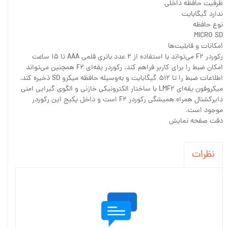
ظرفیت حافظه داخلی
ندارد گیگابایت
نوع حافظه
MICRO SD
امکانات و قابلیت‌ها
رکوردر F۲ می‌تواند با استفاده از ۲ عدد باتری قلمی AAA تا ۱۵ ساعت
امکان ضبط را برای کاربر فراهم کند. رکوردر یقه‌ای F۲ همچنین می‌تواند
اطلاعات ضبط را تا ۵۱۲ گیگابایت و به‌وسیله حافظه میکرو SD ذخیره کند.
میکروفون یقه‌ای LMF۲ با ساختار الکترونیکی خازنی و الگوی گیرایی امنی
دایرکشنال همراه همیشگی رکوردر F۲ است و داخل پکیج این رکوردر
موجود است.
دقت صفحه نمایش
نظرات