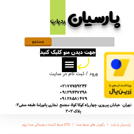
پارسیان​​​​​​​
حساب کاربری من
ردیاب
تغییر گذر واژه
سفارشات
جستجو
جهت دیدن منو کلیک کنید
خروج از حساب کاربری
ورود
/
ثبت نام در سایت
02177759236
09129437298
09128581479
تهران- خیابان پیروزی-چهارراه کوکا کولا-مجتمع تجاری پانوراما-طبقه منفی2-
پلاک 202
پارسیان ردیاب
رکوردر های ضبط صدا
(F2) ضبط کننده دیجیتالی صدا زوم