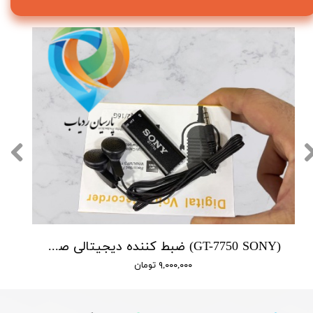
(GT-7750 SONY) ضبط کننده دیجیتالی صدا سونی - 16 گیگابایت - دارای سنسور صدا
۹,۰۰۰,۰۰۰ تومان