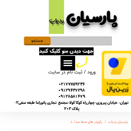
پارسیان​​​​​​​
حساب کاربری من
ردیاب
تغییر گذر واژه
سفارشات
جستجو
جهت دیدن منو کلیک کنید
خروج از حساب کاربری
ورود
/
ثبت نام در سایت
02177759236
09129437298
09128581479
تهران- خیابان پیروزی-چهارراه کوکا کولا-مجتمع تجاری پانوراما-طبقه منفی2-
پلاک 202
پارسیان ردیاب
رکوردر های ضبط صدا
ویس رکوردر سونی ضبط صدا مدل SONY-GT9980/ دوام باتری 4 روز / 16GB / شنود صدا