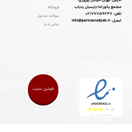
آدرس: تهران-خیابان پیروزی-
مجتمع پانوراما-پارسیان ردیاب
فروشگاه
تلفن: 02177759236
سوالات متداول
ایمیل: info@parsianradyab.ir
تماس با ما
قوانین سایت