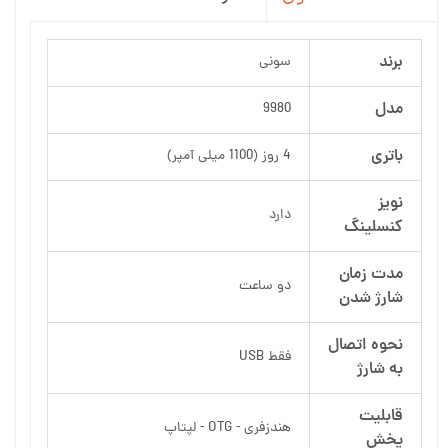
برند
سونی
مدل
9980
باتری
4 روز (1100 میلی آمپر)
نویز
دارد
کنسلینگ
مدت زمان
دو ساعت
شارژ شدن
نحوه اتصال
فقط USB
به شارژ
قابلیت
هندزفری - OTG - لپتاپ
پخش