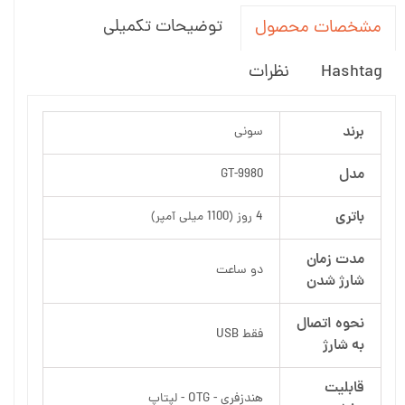
توضیحات تکمیلی
مشخصات محصول
Hashtag
نظرات
برند
سونی
مدل
GT-9980
باتری
4 روز (1100 میلی آمپر)
مدت زمان
دو ساعت
شارژ شدن
نحوه اتصال
فقط USB
به شارژ
قابلیت
هندزفری - OTG - لپتاپ