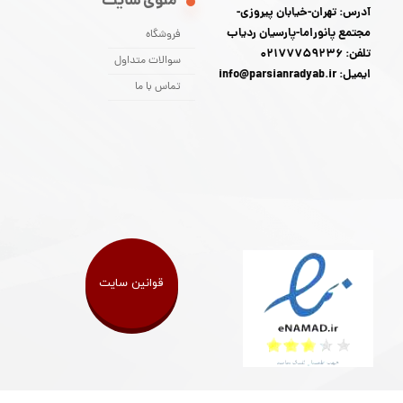
منوی سایت
آدرس: تهران-خیابان پیروزی-
مجتمع پانوراما-پارسیان ردیاب
فروشگاه
تلفن: 02177759236
سوالات متداول
ایمیل: info@parsianradyab.ir
تماس با ما
قوانین سایت