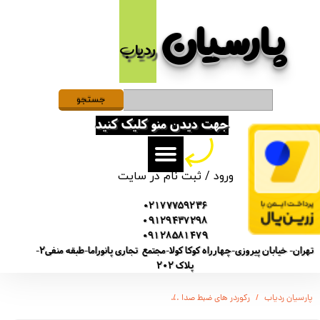
پارسیان​​​​​​​
حساب کاربری من
ردیاب
تغییر گذر واژه
سفارشات
جستجو
جهت دیدن منو کلیک کنید
خروج از حساب کاربری
ورود
/
ثبت نام در سایت
02177759236
09129437298
09128581479
تهران- خیابان پیروزی-چهارراه کوکا کولا-مجتمع تجاری پانوراما-طبقه منفی2-
پلاک 202
پارسیان ردیاب
رکوردر های ضبط صدا
ویس رکوردر ضبط صدا سونی G980 مدل / 4 روز شارژ / دارای سنسور صدا / 16 گیگابایت / نویز کنسلینگ اتومات / شنود صدا