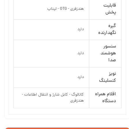
قابلیت
هندزفری - OTG - لپتاپ
پخش
گیره
دارد
نگهدارنده
سنسور
هوشمند
دارد
صدا
نویز
دارد
کنسلینگ
اقلام همراه
کاتالوگ - کابل شارژ و انتقال اطلاعات -
دستگاه
هندزفری