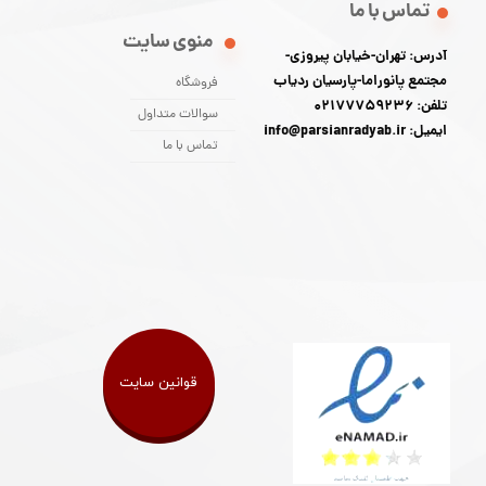
تماس با ما
منوی سایت
آدرس: تهران-خیابان پیروزی-
مجتمع پانوراما-پارسیان ردیاب
فروشگاه
تلفن: 02177759236
سوالات متداول
ایمیل: info@parsianradyab.ir
تماس با ما
قوانین سایت