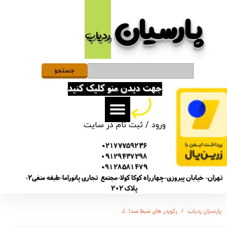
پارسیان​​​​​​​
حساب کاربری من
ردیاب
تغییر گذر واژه
سفارشات
جستجو
جهت دیدن منو کلیک کنید
خروج از حساب کاربری
ورود
/
ثبت نام در سایت
02177759236
09129437298
09128581479
تهران- خیابان پیروزی-چهارراه کوکا کولا-مجتمع تجاری پانوراما-طبقه منفی2-
پلاک 202
پارسیان ردیاب
رکوردر های ضبط صدا
ضبط صدا گیره دار با قابلیت شارژ 4 روز / دارای حسگر حساس به صوت / دارای نویزکنسلینگ / دارای 16 گیگ حافظه داخلی/ دارای حسگر صدا / شنود صدا