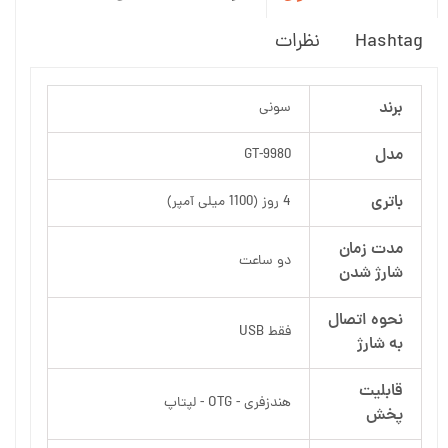
Hashtag
نظرات
برند
سونی
مدل
GT-9980
باتری
4 روز (1100 میلی آمپر)
مدت زمان
دو ساعت
شارژ شدن
نحوه اتصال
فقط USB
به شارژ
قابلیت
هندزفری - OTG - لپتاپ
پخش