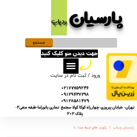
پارسیان​​​​​​​
حساب کاربری من
ردیاب
تغییر گذر واژه
سفارشات
جستجو
جهت دیدن منو کلیک کنید
خروج از حساب کاربری
ورود
/
ثبت نام در سایت
02177759236
09129437298
09128581479
تهران- خیابان پیروزی-چهارراه کوکا کولا-مجتمع تجاری پانوراما-طبقه منفی2-
پلاک 202
پارسیان ردیاب
رکوردر های ضبط صدا
دستگاه ویس رکوردر برند سونی - کیفیت ضبط 270 دسیبل - گیره نگهدارنده همراه - شنود صدا