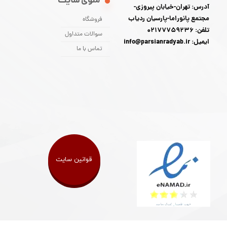
منوی سایت
آدرس: تهران-خیابان پیروزی-
مجتمع پانوراما-پارسیان ردیاب
فروشگاه
تلفن: 02177759236
سوالات متداول
ایمیل: info@parsianradyab.ir
تماس با ما
قوانین سایت