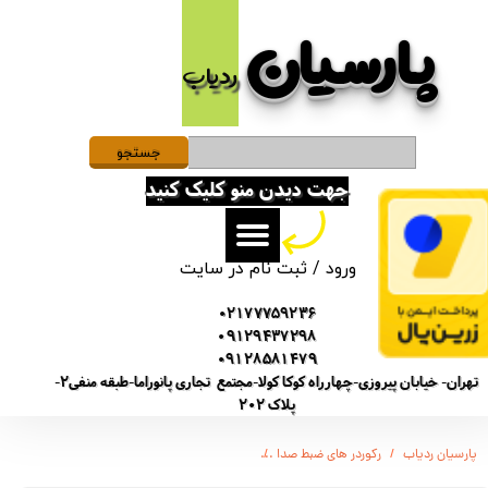
پارسیان​​​​​​​
حساب کاربری من
ردیاب
تغییر گذر واژه
سفارشات
جستجو
جهت دیدن منو کلیک کنید
خروج از حساب کاربری
ورود
/
ثبت نام در سایت
02177759236
09129437298
09128581479
تهران- خیابان پیروزی-چهارراه کوکا کولا-مجتمع تجاری پانوراما-طبقه منفی2-
پلاک 202
پارسیان ردیاب
رکوردر های ضبط صدا
دستگاه ویس رکوردر برند سونی - مدل B52 - ساپورت 50 متر مربع - شارژدهی 4 روز متوالی - شنود صدا