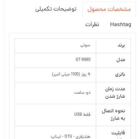
توضیحات تکمیلی
مشخصات محصول
Hashtag
نظرات
برند
سونی
مدل
GT-9980
باتری
4 روز (1100 میلی آمپر)
مدت زمان
دو ساعت
شارژ شدن
نحوه اتصال
فقط USB
به شارژ
قابلیت
هندزفری - OTG - لپتاپ