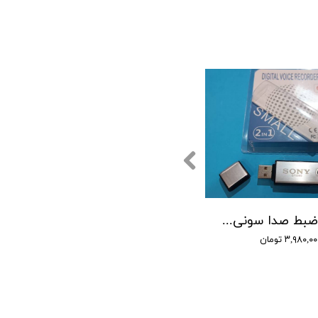
دستگاه ضبط صدا سونی مدل SONY 5560 - حافظه 16 گیگابایت
۳,۹۸۰,۰ تومان