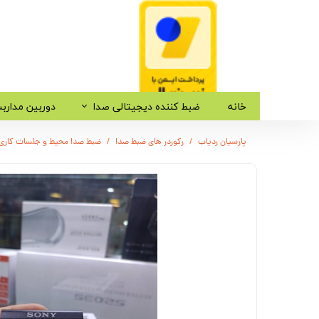
خانه
ضبط کننده دیجیتالی صدا
دوربین مدارب
پارسیان ردیاب
رکوردر های ضبط صدا
ضبط صدا محیط و جلسات کاری - دارای کیفیت 280 db - شارژدهی 80