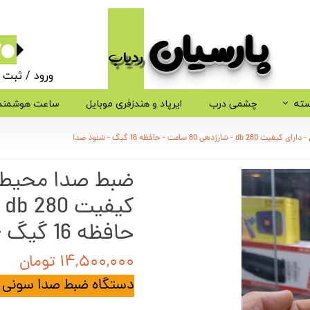
پارسیان​​​​​​​
ردیاب
۰
ورود
/
ثبت ن
حساب کاربر
سته
چشمی درب
ایرپاد و هندزفری موبایل
ساعت هوشمند
تغییر گذر وا
 ساعت - حافظه 16 گیگ - شنود صدا
سفارشات
ضبط صدا محیط و
خروج از حسا
حافظه 16 گیگ - شنود صدا
۱۴,۵۰۰,۰۰۰ تومان
دستگاه ضبط صدا سونی 4 روز شارژ متوالی