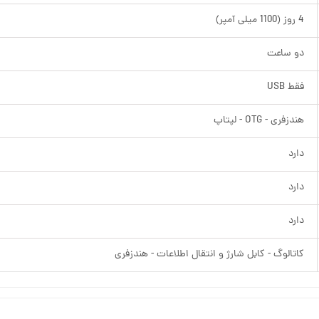
4 روز (1100 میلی آمپر)
دو ساعت
فقط USB
هندزفری - OTG - لپتاپ
دارد
دارد
دارد
کاتالوگ - کابل شارژ و انتقال اطلاعات - هندزفری