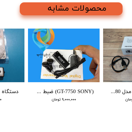
محصولات مشابه
ضبط صدا سونی مدل 9980 / 4 روز شارژ / 16 گیگابایت / سنسور صدا
(GT-7750 SONY) ضبط کننده دیجیتالی صدا سونی - 16 گیگابایت - سنسور هوشمند صدا
۹,۰۰۰,۰۰۰ تومان
۰۰