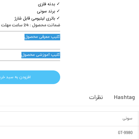
✓ بدنه فلزی
✓ برند سونی
✓ باتری لیتیومی قابل شارژ
ضمانت محصول : 24 ساعت مهلت تست
کلیپ معرفی محصول
کلیپ آموزشی محصول
افزودن به سبد خری
Hashtag
نظرات
سونی
GT-9980