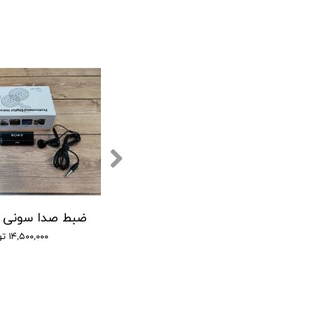
ی صدا سونی - 12 روز ضبط متوالی -مگنتی- کیفیت 500db - دارای سنسور صدا + نویز کنسلینگ - 32 گیگ
(GT-7750 SONY) ضبط کننده دیجیتالی صدا سونی - 16 گیگابایت - دارای سنسور صدا
۹,۰۰۰,۰۰۰ تومان
۱۴,۵۰۰,۰۰۰ تومان