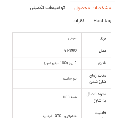
توضیحات تکمیلی
مشخصات محصول
Hashtag
نظرات
برند
سونی
مدل
GT-9980
باتری
4 روز (1100 میلی آمپر)
مدت زمان
دو ساعت
شارژ شدن
نحوه اتصال
فقط USB
به شارژ
قابلیت
هندزفری - OTG - لپتاپ