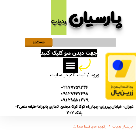
پارسیان​​​​​​​
حساب کاربری من
ردیاب
تغییر گذر واژه
سفارشات
جستجو
جهت دیدن منو کلیک کنید
خروج از حساب کاربری
ورود
/
ثبت نام در سایت
02177759236
09129437298
09128581479
تهران- خیابان پیروزی-چهارراه کوکا کولا-مجتمع تجاری پانوراما-طبقه منفی2-
پلاک 202
پارسیان ردیاب
رکوردر های ضبط صدا
دستگاه دیجیتال ضبط کننده صدا - قابل حمل - برند سونی اصلی - محیط ضبط 