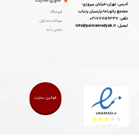
منوی سایت
آدرس: تهران-خیابان پیروزی-
مجتمع پانوراما-پارسیان ردیاب
فروشگاه
تلفن: 02177759236
سوالات متداول
ایمیل: info@parsianradyab.ir
تماس با ما
قوانین سایت