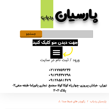
پارسیان​​​​​​​
حساب کاربری من
ردیاب
تغییر گذر واژه
سفارشات
جستجو
جهت دیدن منو کلیک کنید
خروج از حساب کاربری
ورود
/
ثبت نام در سایت
02177759236
09129437298
09128581479
تهران- خیابان پیروزی-چهارراه کوکا کولا-مجتمع تجاری پانوراما-طبقه منفی2-
پلاک 202
پارسیان ردیاب
رکوردر های ضبط صدا
Digital Voice Recorder - ضبط صدا محیط برند سونی اصلی - دارای کیفیت 360 db - حافظه 16 گیگ