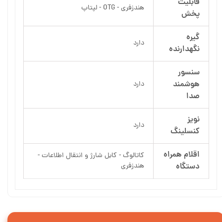
قابلیت
هندزفری - OTG - لپتاپ
پخش
گیره
دارد
نگهدارنده
سنسور
هوشمند
دارد
صدا
نویز
دارد
کنسلینگ
اقلام همراه
کاتالوگ - کابل شارژ و انتقال اطلاعات -
دستگاه
هندزفری