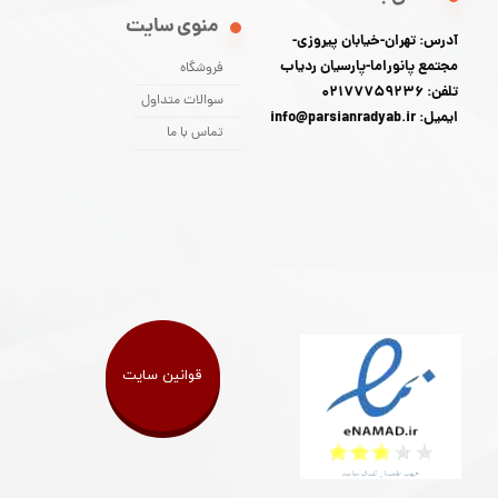
منوی سایت
آدرس: تهران-خیابان پیروزی-
مجتمع پانوراما-پارسیان ردیاب
فروشگاه
تلفن: 02177759236
سوالات متداول
ایمیل: info@parsianradyab.ir
تماس با ما
قوانین سایت