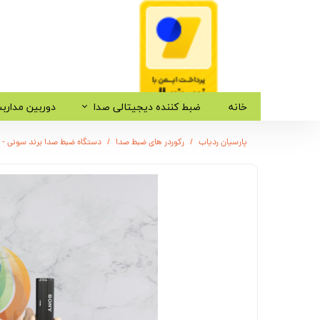
خانه
ضبط کننده دیجیتالی صدا
دوربین مدارب
پارسیان ردیاب
رکوردر های ضبط صدا
دستگاه ضبط صدا برند سونی - مدل S32 - حافظه 16 گیگ - 4 روز ض