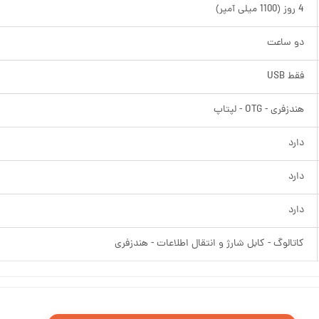
4 روز (1100 میلی آمپر)
دو ساعت
فقط USB
هندزفری - OTG - لپتاپ
دارد
دارد
دارد
کاتالوگ - کابل شارژ و انتقال اطلاعات - هندزفری