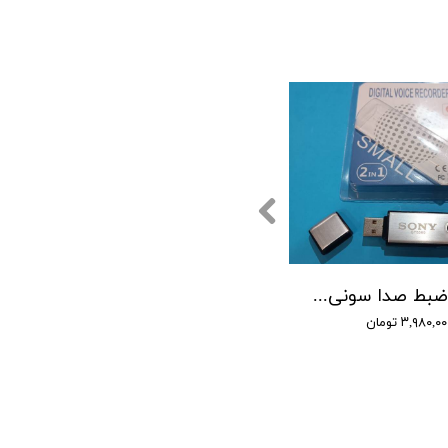
دستگاه ضبط صدا سونی مدل SONY 5560 - حافظه 16 گیگابایت
۳,۹۸۰,۰ تومان