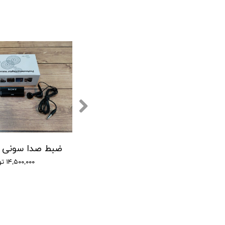
ی صدا سونی - 12 روز ضبط متوالی -مگنتی- کیفیت 500db - دارای سنسور صدا + نویز کنسلینگ - 32 گیگ
(GT-7750 SONY) ضبط کننده دیجیتالی صدا سونی - 16 گیگابایت - دارای سنسور صدا
۹,۰۰۰,۰۰۰ تومان
۱۴,۵۰۰,۰۰۰ تومان