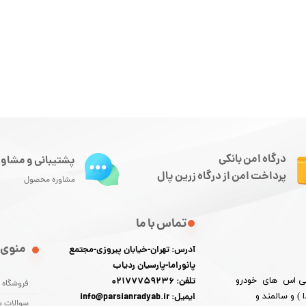
درگاه امن بانکی
پشتیبانی و مشاور
پرداخت امن از درگاه زرین پال
مشاوره محصول
تماس با ما
منوی 
آدرس: تهران-خیابان پیروزی-مجتمع
پانوراما-پارسیان ردیاب
 پی اس های خودرو
تلفن: 02177759236
فروشگاه
) و سالمند و
ایمیل: info@parsianradyab.ir
سوالات م