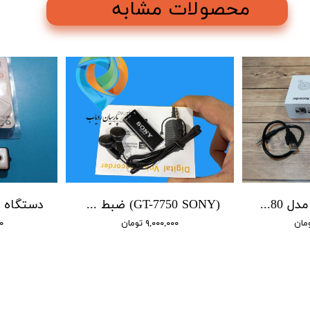
محصولات مشابه
ضبط صدا سونی مدل 9980 / 4 روز شارژ / 16 گیگابایت / سنسور صدا
(GT-7750 SONY) ضبط کننده دیجیتالی صدا سونی - 16 گیگابایت - سنسور هوشمند صدا
۹,۰۰۰,۰۰۰ تومان
۰۰