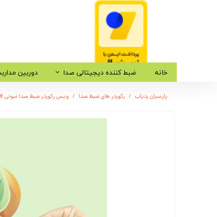
خانه
ضبط کننده دیجیتالی صدا
دوربین مدارب
پارسیان ردیاب
رکوردر های ضبط صدا
ویس رکوردر ضبط صدا سونی SN98 مدل / 4 روز شارژ / دارای سنسور صدا / 16 گیگابایت / نویز کنسلینگ اتومات /