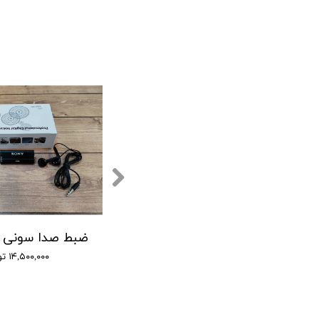
ی صدا سونی - 12 روز ضبط متوالی -مگنتی- کیفیت 500db - دارای سنسور صدا + نویز کنسلینگ - 32 گیگ
(GT-7750 SONY) ضبط کننده دیجیتالی صدا سونی - 16 گیگابایت - دارای سنسور صدا
۹,۰۰۰,۰۰۰ تومان
۱۴,۵۰۰,۰۰۰ تومان