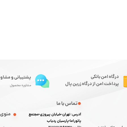
درگاه امن بانکی
پشتیبانی و مشاور
پرداخت امن از درگاه زرین پال
مشاوره محصول
تماس با ما
منوی 
آدرس: تهران-خیابان پیروزی-مجتمع
پانوراما-پارسیان ردیاب