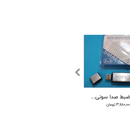
دستگاه ضبط صدا سونی مدل SONY 5560 - حافظه 16 گیگابایت
۳,۹۸۰,۰ تومان