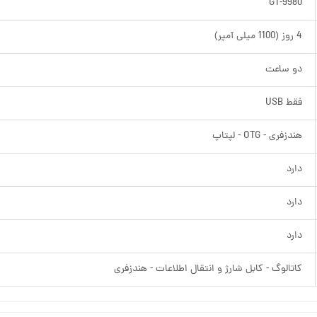
GT-9980
4 روز (1100 میلی آمپر)
دو ساعت
فقط USB
هندزفری - OTG - لپتاپ
دارد
دارد
دارد
کاتالوگ - کابل شارژ و انتقال اطلاعات - هندزفری