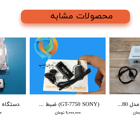
محصولات مشابه
ضبط صدا سونی مدل 9980 / 4 روز شارژ / 16 گیگابایت / سنسور صدا
(GT-7750 SONY) ضبط کننده دیجیتالی صدا سونی - 16 گیگابایت - سنسور هوشمند صدا
۹,۰۰۰,۰۰۰ تومان
۰۰