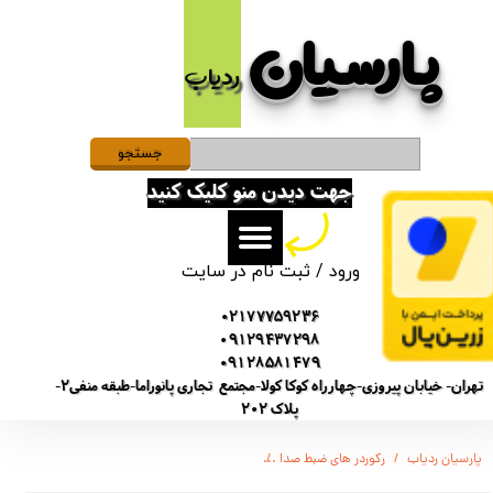
پارسیان​​​​​​​
حساب کاربری من
ردیاب
تغییر گذر واژه
سفارشات
جستجو
جهت دیدن منو کلیک کنید
خروج از حساب کاربری
ورود
/
ثبت نام در سایت
02177759236
09129437298
09128581479
تهران- خیابان پیروزی-چهارراه کوکا کولا-مجتمع تجاری پانوراما-طبقه منفی2-
پلاک 202
پارسیان ردیاب
رکوردر های ضبط صدا
ویس رکوردر ضبط صدا سونی SN52 مدل / 4 روز شارژ / دارای سنسور صدا / 16 گیگابایت / نویز کنسلینگ اتومات /