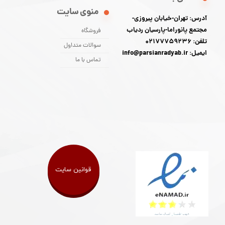
منوی سایت
آدرس: تهران-خیابان پیروزی-
مجتمع پانوراما-پارسیان ردیاب
فروشگاه
تلفن: 02177759236
سوالات متداول
ایمیل: info@parsianradyab.ir
تماس با ما
قوانین سایت