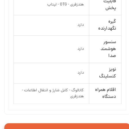
قابلیت
هندزفری - OTG - لپتاپ
پخش
گیره
دارد
نگهدارنده
سنسور
هوشمند
دارد
صدا
نویز
دارد
کنسلینگ
اقلام همراه
کاتالوگ - کابل شارژ و انتقال اطلاعات -
دستگاه
هندزفری