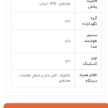
قابلیت
هندزفری - OTG - لپتاپ
پخش
گیره
دارد
نگهدارنده
سنسور
هوشمند
دارد
صدا
نویز
دارد
کنسلینگ
اقلام همراه
کاتالوگ - کابل شارژ و انتقال اطلاعات -
دستگاه
هندزفری