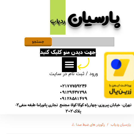
پارسیان​​​​​​​
حساب کاربری من
ردیاب
تغییر گذر واژه
سفارشات
جستجو
جهت دیدن منو کلیک کنید
خروج از حساب کاربری
ورود
/
ثبت نام در سایت
02177759236
09129437298
09128581479
تهران- خیابان پیروزی-چهارراه کوکا کولا-مجتمع تجاری پانوراما-طبقه منفی2-
پلاک 202
پارسیان ردیاب
رکوردر های ضبط صدا
ویس رکوردر ضبط صدا سونی SY64 مدل / 5 روز شارژ / دارای سنسور صدا / 16 گیگابایت / نویز کنسلینگ اتومات