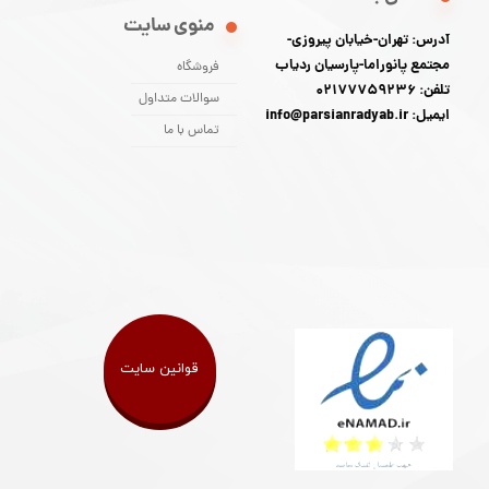
منوی سایت
آدرس: تهران-خیابان پیروزی-
مجتمع پانوراما-پارسیان ردیاب
فروشگاه
تلفن: 02177759236
سوالات متداول
ایمیل: info@parsianradyab.ir
تماس با ما
قوانین سایت