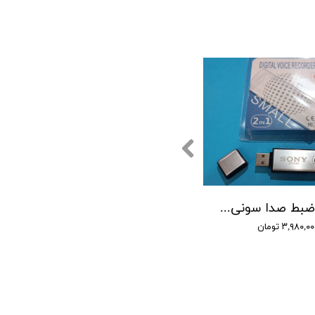
دستگاه ضبط صدا سونی مدل SONY 5560 - حافظه 16 گیگابایت
۳,۹۸۰,۰ تومان