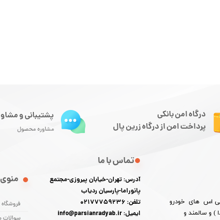
درگاه امن بانکی
پشتیبانی و مشاور
پرداخت امن از درگاه زرین پال
مشاوره محصول
تماس با ما
منوی 
آدرس: تهران-خیابان پیروزی-مجتمع
پانوراما-پارسیان ردیاب
 پی اس های خودرو
تلفن: 02177759236
فروشگاه
) و سالمند و
ایمیل: info@parsianradyab.ir
سوالات م