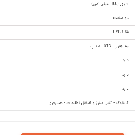
4 روز (1100 میلی آمپر)
دو ساعت
فقط USB
هندزفری - OTG - لپتاپ
دارد
دارد
دارد
کاتالوگ - کابل شارژ و انتقال اطلاعات - هندزفری