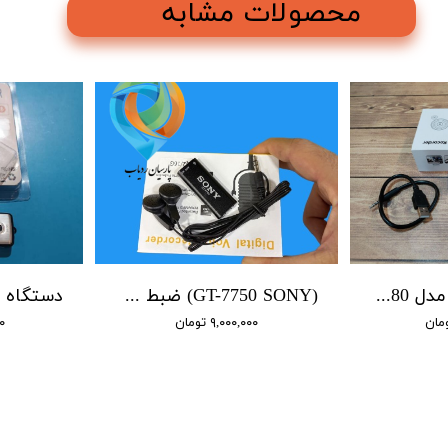
محصولات مشابه
ضبط صدا سونی مدل 9980 / 4 روز شارژ / 16 گیگابایت / سنسور صدا
(GT-7750 SONY) ضبط کننده دیجیتالی صدا سونی - 16 گیگابایت - سنسور هوشمند صدا
۹,۰۰۰,۰۰۰ تومان
۰۰