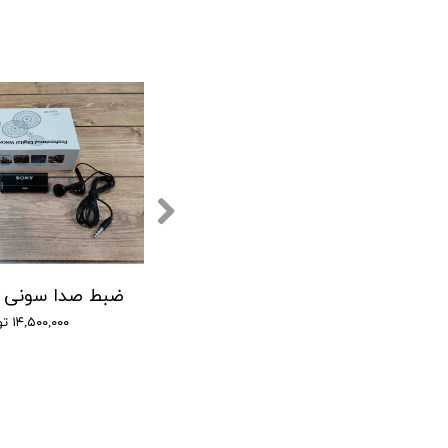
ی صدا سونی - 12 روز ضبط متوالی -مگنتی- کیفیت 500db - دارای سنسور صدا + نویز کنسلینگ - 32 گیگ
(GT-7750 SONY) ضبط کننده دیجیتالی صدا سونی - 16 گیگابایت - دارای سنسور صدا
۹,۰۰۰,۰۰۰ تومان
۱۴,۵۰۰,۰۰۰ تومان