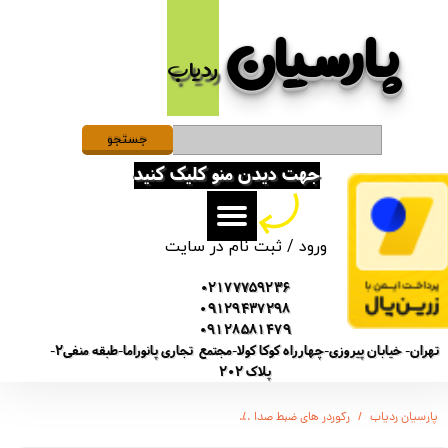
پارسیان​​​​​​​
حساب کاربری من
ردیاب
تغییر گذر واژه
سفارشات
جستجو
جهت دیدن منو کلیک کنید
خروج از حساب کاربری
ورود
/
ثبت نام در سایت
02177759236
09129437298
09128581479
تهران- خیابان پیروزی-چهارراه کوکا کولا-مجتمع تجاری پانوراما-طبقه منفی2-
پلاک 202
پارسیان ردیاب
رکوردر های ضبط صدا
دستگاه ضبط صدا مینیاتوری سونی GT-9980/ ظرفیت باتری 4 روز/ 16GB / نویزکنسلینگ - سنسور - هندزفری /