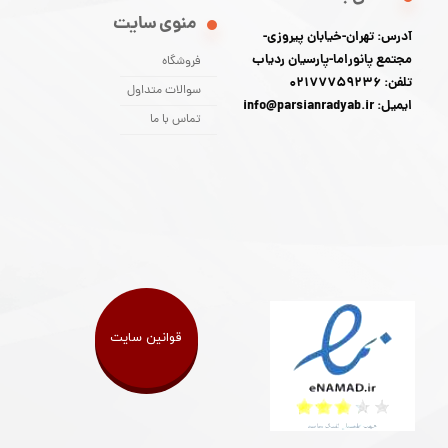
منوی سایت
آدرس: تهران-خیابان پیروزی-
مجتمع پانوراما-پارسیان ردیاب
فروشگاه
تلفن: 02177759236
سوالات متداول
ایمیل: info@parsianradyab.ir
تماس با ما
قوانین سایت