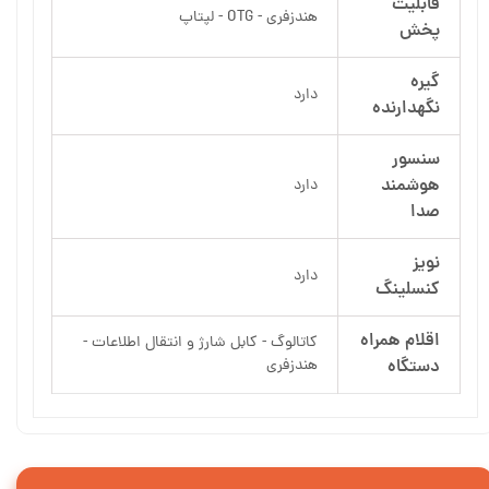
قابلیت
هندزفری - OTG - لپتاپ
پخش
گیره
دارد
نگهدارنده
سنسور
هوشمند
دارد
صدا
نویز
دارد
کنسلینگ
اقلام همراه
کاتالوگ - کابل شارژ و انتقال اطلاعات -
دستگاه
هندزفری