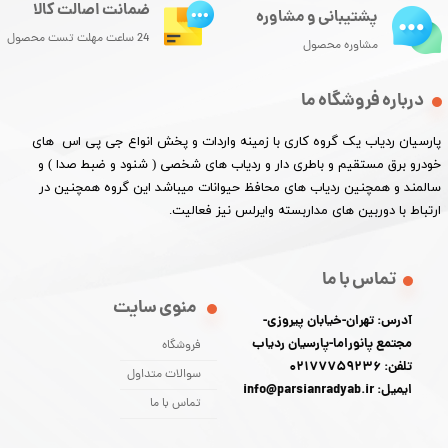
ضمانت اصالت کالا
پشتیبانی و مشاوره
24 ساعت مهلت تست محصول
مشاوره محصول
درباره فروشگاه ما
پارسیان ردیاب یک گروه کاری با زمینه واردات و پخش انواع جی پی اس های
خودرو برق مستقیم و باطری دار و ردیاب های شخصی ( شنود و ضبط صدا ) و
سالمند و همچنین ردیاب های محافظ حیوانات میباشد این گروه همچنین در
ارتباط با دوربین های مداربسته وایرلس نیز فعالیت.​​​​​​​
تماس با ما
منوی سایت
آدرس: تهران-خیابان پیروزی-
مجتمع پانوراما-پارسیان ردیاب
فروشگاه
تلفن: 02177759236
سوالات متداول
ایمیل: info@parsianradyab.ir
تماس با ما