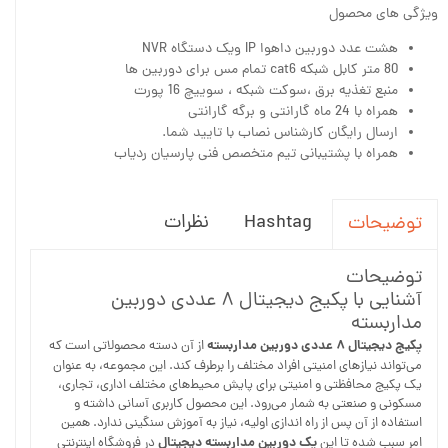
ویژگی های محصول
هشت عدد دوربین داهوا IP ویک دستگاه NVR
80 متر کابل شبکه cat6 تمام مس برای دوربین ها
منبع تغذیه برق ،سوکت شبکه ، سوییچ 16 پورت
همراه با 24 ماه گارانتی و برگه گارانتی
ارسال رایگان کارشناس نصاب با تایید شما.
همراه با پشتیبانی تیم متخصص فنی پارسیان ردیاب
Hashtag
نظرات
توضیحات
توضیحات
آشنایی با پکیج دیجیتال ۸ عددی دوربین
مداربسته
پکیج دیجیتال ۸ عددی دوربین مداربسته
از آن دسته محصولاتی است که
می‌تواند نیازهای امنیتی افراد مختلف را برطرف کند. این مجموعه، به عنوان
یک پکیج محافظتی و امنیتی برای پایش محیط‌های مختلف اداری، تجاری،
مسکونی و صنعتی به شمار می‌رود. این محصول کاربری آسانی داشته و
استفاده از آن پس از راه اندازی اولیه، نیاز به آموزش سنگینی ندارد. همین
پک دوربین مداربسته دیجیتال
امر سبب شده تا این
در فروشگاه اینترنتی