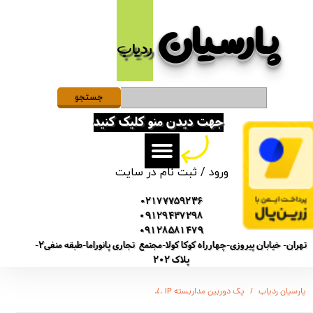
پارسیان​​​​​​​
حساب کاربری من
ردیاب
تغییر گذر واژه
سفارشات
جستجو
جهت دیدن منو کلیک کنید
خروج از حساب کاربری
ورود
/
ثبت نام در سایت
02177759236
09129437298
09128581479
تهران- خیابان پیروزی-چهارراه کوکا کولا-مجتمع تجاری پانوراما-طبقه منفی2-
پلاک 202
پارسیان ردیاب
پک دوربین مداربسته IP
پکیج دیجیتال 8 عددی دوربین مداربسته