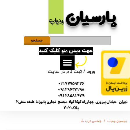
پارسیان​​​​​​​
حساب کاربری من
ردیاب
تغییر گذر واژه
سفارشات
جستجو
جهت دیدن منو کلیک کنید
خروج از حساب کاربری
ورود
/
ثبت نام در سایت
02177759236
09129437298
09128581479
تهران- خیابان پیروزی-چهارراه کوکا کولا-مجتمع تجاری پانوراما-طبقه منفی2-
پلاک 202
پارسیان ردیاب
چشمی درب
چشمی درب دیجیتال درب آپارتمان با سنسور تشخیص حرکت دی