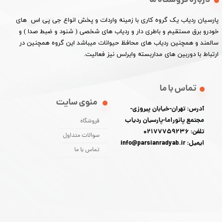
درباره فروشگاه ما
پارسیان ردیاب یک گروه کاری با زمینه واردات و پخش انواع جی پی اس های
خودرو برق مستقیم و باطری دار و ردیاب های شخصی ( شنود و ضبط صدا ) و
سالمند و همچنین ردیاب های محافظ حیوانات میباشد این گروه همچنین در
ارتباط با دوربین های مداربسته وایرلس نیز فعالیت.​​​​​​​
تماس با ما
منوی سایت
آدرس: تهران-خیابان پیروزی-
مجتمع پانوراما-پارسیان ردیاب
فروشگاه
تلفن: 02177759236
سوالات متداول
ایمیل: info@parsianradyab.ir
تماس با ما