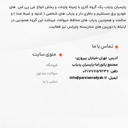
پارسیان ردیاب یک گروه کاری با زمینه واردات و پخش انواع جی پی اس های
خودرو برق مستقیم و باطری دار و ردیاب های شخصی ( شنود و ضبط صدا ) و
سالمند و همچنین ردیاب های محافظ حیوانات میباشد این گروه همچنین در
ارتباط با دوربین های مداربسته وایرلس نیز فعالیت.​​​​​​​
تماس با ما
منوی سایت
آدرس: تهران-خیابان پیروزی-
مجتمع پانوراما-پارسیان ردیاب
فروشگاه
تلفن: 02177759236
سوالات متداول
ایمیل: info@parsianradyab.ir
تماس با ما