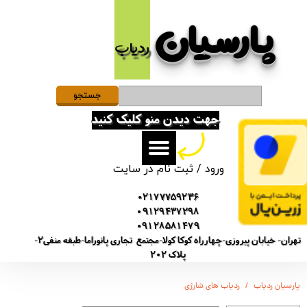
پارسیان​​​​​​​
حساب کاربری من
ردیاب
تغییر گذر واژه
سفارشات
جستجو
جهت دیدن منو کلیک کنید
خروج از حساب کاربری
ورود
/
ثبت نام در سایت
02177759236
09129437298
09128581479
تهران- خیابان پیروزی-چهارراه کوکا کولا-مجتمع تجاری پانوراما-طبقه منفی2-
پلاک 202
پارسیان ردیاب
ردیاب های شارژی