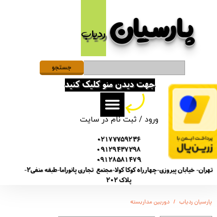
پارسیان​​​​​​​
حساب کاربری من
ردیاب
تغییر گذر واژه
سفارشات
جستجو
جهت دیدن منو کلیک کنید
خروج از حساب کاربری
ورود
/
ثبت نام در سایت
02177759236
09129437298
09128581479
تهران- خیابان پیروزی-چهارراه کوکا کولا-مجتمع تجاری پانوراما-طبقه منفی2-
پلاک 202
پارسیان ردیاب
دوربین مداربسته