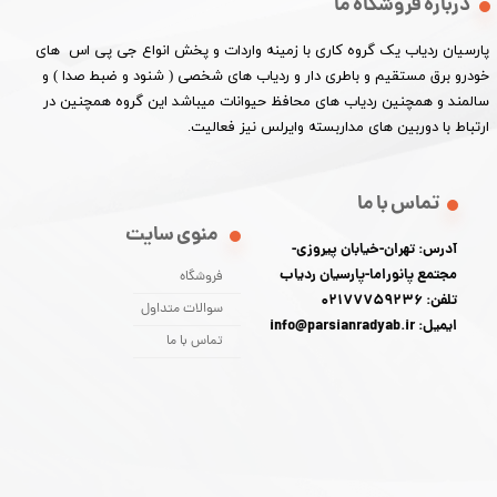
درباره فروشگاه ما
پارسیان ردیاب یک گروه کاری با زمینه واردات و پخش انواع جی پی اس های
خودرو برق مستقیم و باطری دار و ردیاب های شخصی ( شنود و ضبط صدا ) و
سالمند و همچنین ردیاب های محافظ حیوانات میباشد این گروه همچنین در
ارتباط با دوربین های مداربسته وایرلس نیز فعالیت.​​​​​​​
تماس با ما
منوی سایت
آدرس: تهران-خیابان پیروزی-
مجتمع پانوراما-پارسیان ردیاب
فروشگاه
تلفن: 02177759236
سوالات متداول
ایمیل: info@parsianradyab.ir
تماس با ما