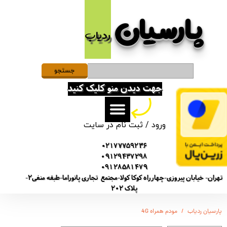
پارسیان​​​​​​​
حساب کاربری من
ردیاب
تغییر گذر واژه
سفارشات
جستجو
جهت دیدن منو کلیک کنید
خروج از حساب کاربری
ورود
/
ثبت نام در سایت
02177759236
09129437298
09128581479
تهران- خیابان پیروزی-چهارراه کوکا کولا-مجتمع تجاری پانوراما-طبقه منفی2-
پلاک 202
پارسیان ردیاب
مودم همراه 4G