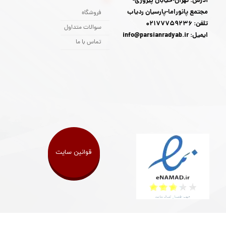
آدرس: تهران-خیابان پیروزی-
مجتمع پانوراما-پارسیان ردیاب
فروشگاه
تلفن: 02177759236
سوالات متداول
ایمیل: info@parsianradyab.ir
تماس با ما
قوانین سایت