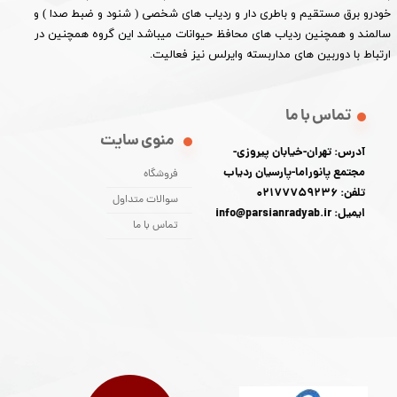
خودرو برق مستقیم و باطری دار و ردیاب های شخصی ( شنود و ضبط صدا ) و
سالمند و همچنین ردیاب های محافظ حیوانات میباشد این گروه همچنین در
ارتباط با دوربین های مداربسته وایرلس نیز فعالیت.​​​​​​​
تماس با ما
منوی سایت
آدرس: تهران-خیابان پیروزی-
مجتمع پانوراما-پارسیان ردیاب
فروشگاه
تلفن: 02177759236
سوالات متداول
ایمیل: info@parsianradyab.ir
تماس با ما