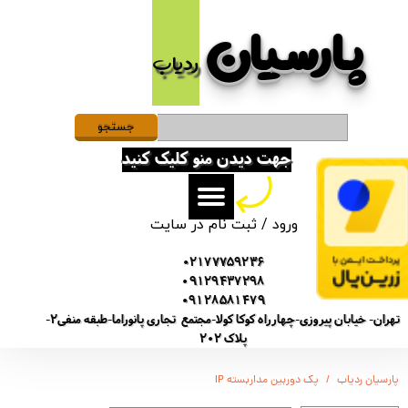
پارسیان​​​​​​​
حساب کاربری من
ردیاب
تغییر گذر واژه
سفارشات
جستجو
جهت دیدن منو کلیک کنید
خروج از حساب کاربری
ورود
/
ثبت نام در سایت
02177759236
09129437298
09128581479
تهران- خیابان پیروزی-چهارراه کوکا کولا-مجتمع تجاری پانوراما-طبقه منفی2-
پلاک 202
پارسیان ردیاب
پک دوربین مداربسته IP