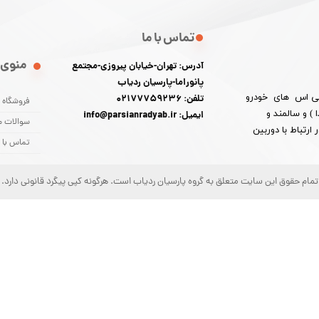
تماس با ما
منوی 
آدرس: تهران-خیابان پیروزی-مجتمع
پانوراما-پارسیان ردیاب
 پی اس های خودرو
تلفن: 02177759236
فروشگاه
) و سالمند و
ایمیل: info@parsianradyab.ir
سوالات م
رتباط با دوربین
تماس با م
تمام حقوق این سایت متعلق به گروه پارسیان ردیاب است. هرگونه کپی پیگرد قانونی دارد.