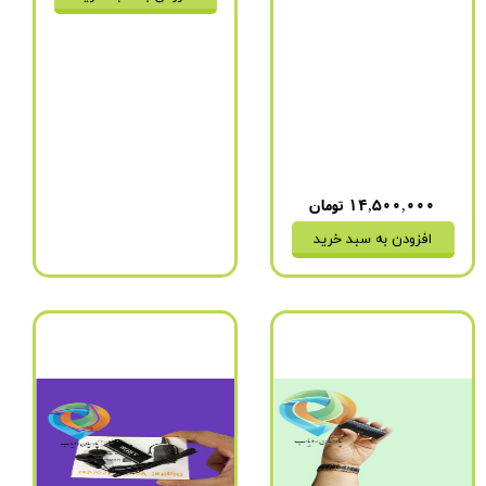
برند
:
سونی
مدل
:
GT-9980
باتری
:
4 روز (1100 میلی
آمپر)
مدت زمان شارژ شدن
:
دو
ساعت
نحوه اتصال به شارژ
:
فقط
USB
۱۴,۵۰۰,۰۰۰ تومان
افزودن به سبد خرید