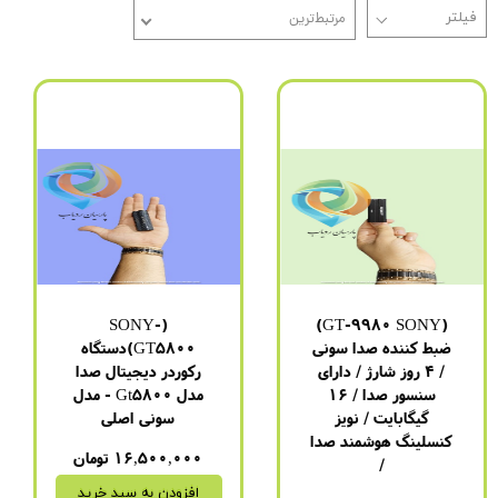
مرتبط‌ترین
(SONY-
(GT-9980 SONY)
ضبط کننده صدا سونی
GT5800)دستگاه
/ 4 روز شارژ / دارای
رکوردر دیجیتال صدا
سنسور صدا / 16
مدل Gt5800 - مدل
گیگابایت / نویز
سونی اصلی
کنسلینگ هوشمند صدا
۱۶,۵۰۰,۰۰۰ تومان
/
افزودن به سبد خرید