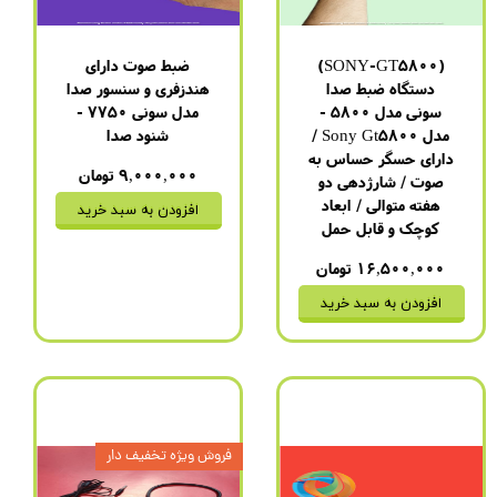
(SONY-GT5800)
ضبط صوت دارای
دستگاه ضبط صدا
هندزفری و سنسور صدا
سونی مدل 5800 -
مدل سونی 7750 -
مدل Sony Gt5800 /
شنود صدا
دارای حسگر حساس به
۹,۰۰۰,۰۰۰ تومان
صوت / شارژدهی دو
هفته متوالی / ابعاد
افزودن به سبد خرید
کوچک و قابل حمل
۱۶,۵۰۰,۰۰۰ تومان
افزودن به سبد خرید
فروش ویژه تخفیف دار