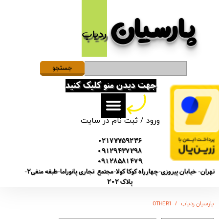
پارسیان​​​​​​​
حساب کاربری من
ردیاب
تغییر گذر واژه
سفارشات
جستجو
جهت دیدن منو کلیک کنید
خروج از حساب کاربری
ورود
/
ثبت نام در سایت
02177759236
09129437298
09128581479
تهران- خیابان پیروزی-چهارراه کوکا کولا-مجتمع تجاری پانوراما-طبقه منفی2-
پلاک 202
پارسیان ردیاب
OTHER1