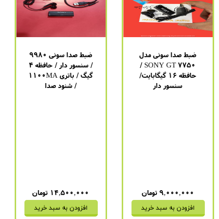
ضبط صدا سونی مدل
ضبط صدا سونی 9980
SONY GT 7750 /
/ سنسور دار / حافظه 4
حافظه 16 گیگابایت/
گیگ / باتری 1100MA
سنسور دار
/ شنود صدا
برند
:
سونی
برند
:
سونی
مدل
:
7750
مدل
:
GT-9980
باتری
:
25 ساعت ( 500
باتری
:
4 روز (1100 میلی
میلی آمپر )
آمپر)
مدت زمان شارژ شدن
:
1
مدت زمان شارژ شدن
:
دو
ساعت
ساعت
نحوه اتصال به شارژ
:
فقط
نحوه اتصال به شارژ
:
فقط
USB
USB
۹,۰۰۰,۰۰۰ تومان
۱۴,۵۰۰,۰۰۰ تومان
افزودن به سبد خرید
افزودن به سبد خرید