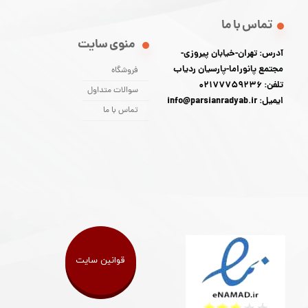
تماس با ما
منوی سایت
آدرس: تهران-خیابان پیروزی-
مجتمع پانوراما-پارسیان ردیاب
فروشگاه
تلفن: 02177759236
سوالات متداول
ایمیل: info@parsianradyab.ir
تماس با ما
قوانین سایت