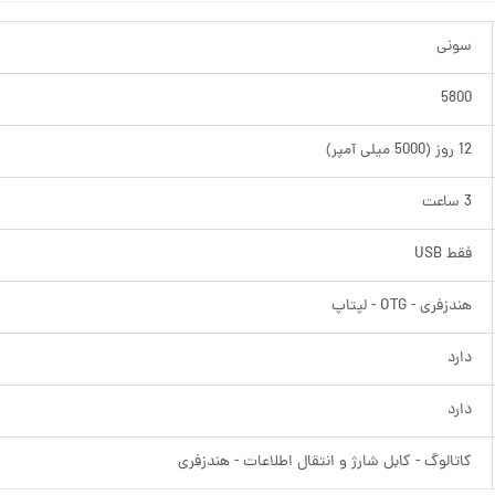
سونی
5800
12 روز (5000 میلی آمپر)
3 ساعت
فقط USB
هندزفری - OTG - لپتاپ
دارد
دارد
کاتالوگ - کابل شارژ و انتقال اطلاعات - هندزفری