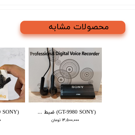
محصولات مشابه
(GT-9980 SONY) ضبط صدا سونی / باتری دار 4 روز شارژ / سنسور دار / 16 گیگ
۱۴,۵۰۰,۰۰۰ تومان
۰۰