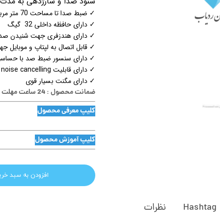
شنود صدا و شارژدهی به مدت 20 روز استندبای و استفاده مداوم 12 روز شارژده
✓ ضبط صدا تا مساحت 70 متر مربع شنود صدا
✓ دارای حافظه داخلی 32 گیگ
✓ دارای هندزفری جهت شنیدن صدا
✓ قابل اتصال به لپتاپ و موبایل 
✓ دارای سنسور ضبط صد با حساسیت
✓ دارای قابلیت noise cancelling
✓ دارای مگنت بسیار قوی
ضمانت محصول : 24 ساعت مهلت تست
کلیپ معرفی محصول
کلیپ آموزش محصول
افزودن به سبد خری
Hashtag
نظرات