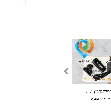
(GT-7750 SONY) ضبط کننده دیجیتالی صدا سونی - 16 گیگابایت - دارای سنسور صدا
۹,۰۰۰,۰ تومان