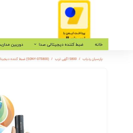
خانه
ضبط کننده دیجیتالی صدا
دوربین مدارب
پارسیان ردیاب
5800 اگهی ترب
(SONY-GT5800) ضبط کننده دیجیتالی صدا سونی - 12 روز ضبط متوالی -مگنتی- کیفیت 500db - دارای سنسور صدا + نویز کنسلینگ - 32 گیگ - شنود صدا