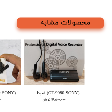
محصولات مشابه
(GT-9980 SONY) ضبط صدا سونی / باتری دار 4 روز شارژ / سنسور دار / 16 گیگ
۱۴,۵۰۰,۰۰۰ تومان
۰۰