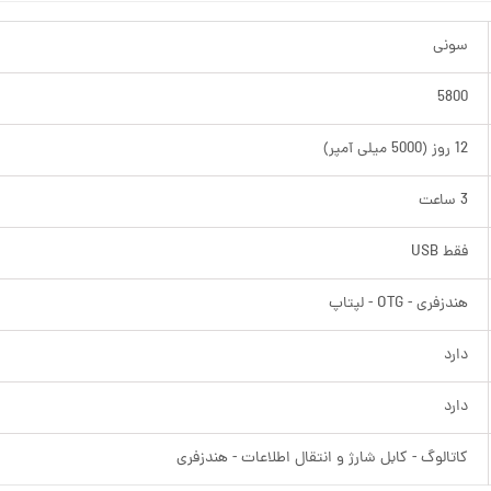
سونی
5800
12 روز (5000 میلی آمپر)
3 ساعت
فقط USB
هندزفری - OTG - لپتاپ
دارد
دارد
کاتالوگ - کابل شارژ و انتقال اطلاعات - هندزفری