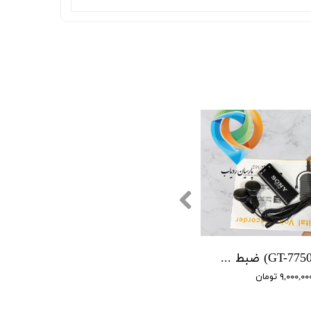
(GT-7750 SONY) ضبط کننده دیجیتالی صدا سونی - 16 گیگابایت - دارای سنسور صدا
۹,۰۰۰,۰ تومان