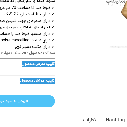
شنود صدا و شارژدهی به مدت 20 روز استندبای و استفاده مداوم 12 روز شارژده
✓ ضبط صدا تا مساحت 70 متر مربع شنود صدا
✓ دارای حافظه داخلی 32 گیگ
✓ دارای هندزفری جهت شنیدن صدا
✓ قابل اتصال به لپتاپ و موبایل 
✓ دارای سنسور ضبط صد با حساسیت
✓ دارای قابلیت noise cancelling
✓ دارای مگنت بسیار قوی
ضمانت محصول : 24 ساعت مهلت تست
کلیپ معرفی محصول
کلیپ آموزش محصول
افزودن به سبد خری
Hashtag
نظرات