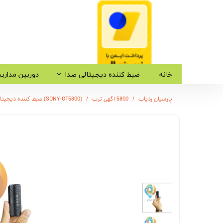
خانه
ضبط کننده دیجیتالی صدا
دوربین مدارب
پارسیان ردیاب
5800 اگهی ترب
(SONY-GT5800) ضبط کننده دیجیتالی صدا سونی - 12 روز ضبط متوالی -مگنتی- کیفیت 500db - دارای سنسور صدا + نویز کنسلینگ - 32 گیگ - شنود صدا