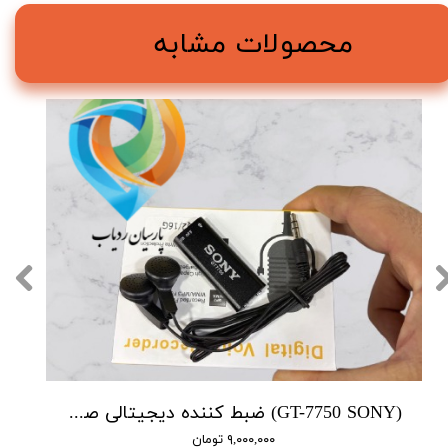
محصولات مشابه
(GT-7750 SONY) ضبط کننده دیجیتالی صدا سونی - 16 گیگابایت - دارای سنسور صدا
۹,۰۰۰,۰۰۰ تومان