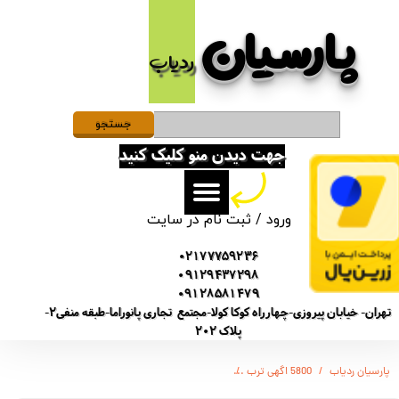
پارسیان​​​​​​​
حساب کاربری من
ردیاب
تغییر گذر واژه
سفارشات
جستجو
جهت دیدن منو کلیک کنید
خروج از حساب کاربری
ورود
/
ثبت نام در سایت
02177759236
09129437298
09128581479
تهران- خیابان پیروزی-چهارراه کوکا کولا-مجتمع تجاری پانوراما-طبقه منفی2-
پلاک 202
پارسیان ردیاب
5800 اگهی ترب
(SONY-GT5800) ضبط کننده دیجیتالی صدا سونی - 12 روز ضبط متوالی -مگنتی- کیفیت 500db - دارای سنسور صدا + نویز کنسلینگ - 32 گیگ - شنود صدا