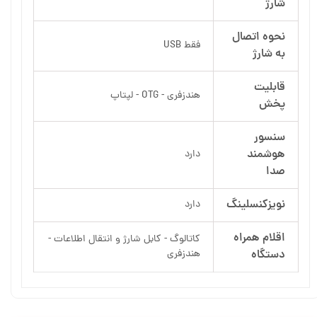
شارژ
نحوه اتصال
فقط USB
به شارژ
قابلیت
هندزفری - OTG - لپتاپ
پخش
سنسور
هوشمند
دارد
صدا
نویزکنسلینگ
دارد
اقلام همراه
کاتالوگ - کابل شارژ و انتقال اطلاعات -
دستگاه
هندزفری