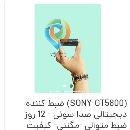
(SONY-GT5800) ضبط کننده
دیجیتالی صدا سونی - 12 روز
ضبط متوالی -مگنتی- کیفیت