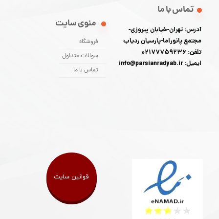
تماس با ما
منوی سایت
آدرس: تهران-خیابان پیروزی-
مجتمع پانوراما-پارسیان ردیاب
فروشگاه
تلفن: 02177759236
سوالات متداول
ایمیل: info@parsianradyab.ir
تماس با ما
قوانین سایت