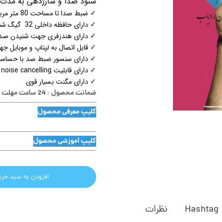
شنود صدا و شارژدهی به مدت 20 روز استندبای و استفاده مداوم 12 روز شارژده
✓ ضبط صدا تا مساحت 80 متر مربع
✓ دارای حافظه داخلی 32 گیگ شنود صدا
✓ دارای هندزفری جهت شنیدن صدا
✓ قابل اتصال به لپتاپ و موبایل 
✓ دارای سنسور ضبط صد با حساسیت
✓ دارای قابلیت noise cancelling
✓ دارای مگنت بسیار قوی
ضمانت محصول : 24 ساعت مهلت تست
کلیپ معرفی محصول
کلیپ آموزشی محصول
افزودن به سبد خری
Hashtag
نظرات