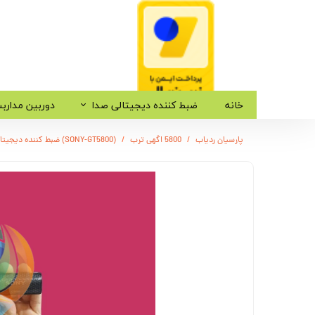
خانه
ضبط کننده دیجیتالی صدا
دوربین مدارب
پارسیان ردیاب
5800 اگهی ترب
(SONY-GT5800) ضبط کننده دیجیتالی صدا سونی - 12 روز ضبط متوالی -مگنتی- کیفیت 500db - دارای سنسور صدا + 32 گیگ - شنود صدا