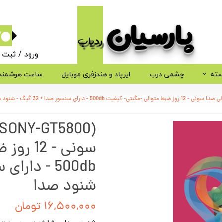
پارسیان​​​​​​​
ردیاب
۰
ورود
/
ثبت ن
حساب کاربر
سته
چشمی درب
ایرپاد و هندزفری موبایل
ساعت هوشمند
تغییر گذر وا
سفارشات
خروج از حسا
سونی - 
شنود صدا
۱۶,۵۰۰,۰۰۰ تومان