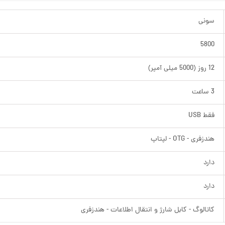
سونی
5800
12 روز (5000 میلی آمپر)
3 ساعت
فقط USB
هندزفری - OTG - لپتاپ
دارد
دارد
کاتالوگ - کابل شارژ و انتقال اطلاعات - هندزفری