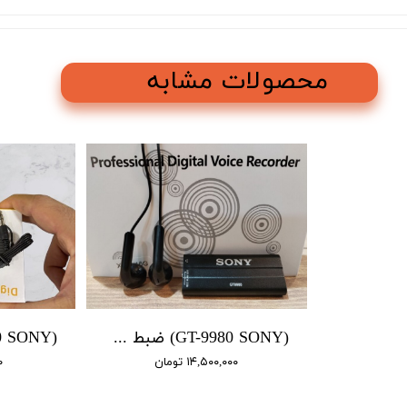
محصولات مشابه
(GT-9980 SONY) ضبط صدا سونی / باتری دار 4 روز شارژ / سنسور دار / 16 گیگ
۱۴,۵۰۰,۰۰۰ تومان
۰۰