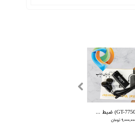
(GT-7750 SONY) ضبط کننده دیجیتالی صدا سونی - 16 گیگابایت - دارای سنسور صدا
۹,۰۰۰,۰ تومان