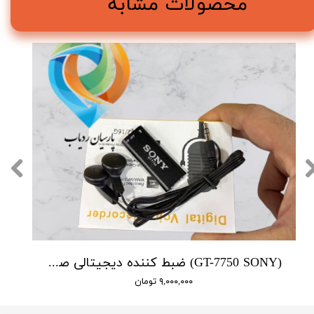
محصولات مشابه
(GT-7750 SONY) ضبط کننده دیجیتالی صدا سونی - 16 گیگابایت - دارای سنسور صدا
۹,۰۰۰,۰۰۰ تومان