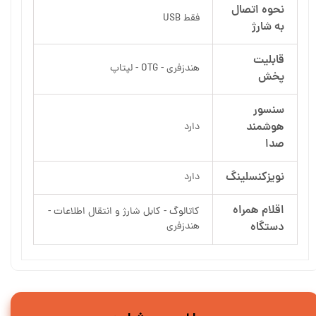
نحوه اتصال
فقط USB
به شارژ
قابلیت
هندزفری - OTG - لپتاپ
پخش
سنسور
هوشمند
دارد
صدا
نویزکنسلینگ
دارد
اقلام همراه
کاتالوگ - کابل شارژ و انتقال اطلاعات -
دستگاه
هندزفری