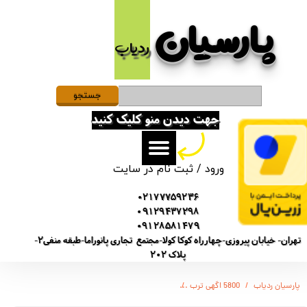
پارسیان​​​​​​​
حساب کاربری من
ردیاب
تغییر گذر واژه
سفارشات
جستجو
جهت دیدن منو کلیک کنید
خروج از حساب کاربری
ورود
/
ثبت نام در سایت
02177759236
09129437298
09128581479
تهران- خیابان پیروزی-چهارراه کوکا کولا-مجتمع تجاری پانوراما-طبقه منفی2-
پلاک 202
پارسیان ردیاب
5800 اگهی ترب
(SONY-GT5800) ضبط کننده دیجیتالی صدا سونی - 12 روز ضبط متوالی -مگنتی- کیفیت 500db - دارای سنسور صدا + 32 گیگ - شنود صدا