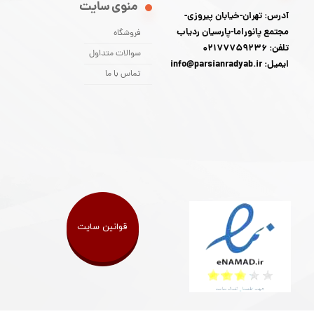
منوی سایت
آدرس: تهران-خیابان پیروزی-
مجتمع پانوراما-پارسیان ردیاب
فروشگاه
تلفن: 02177759236
سوالات متداول
ایمیل: info@parsianradyab.ir
تماس با ما
قوانین سایت