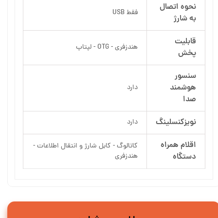
نحوه اتصال
فقط USB
به شارژ
قابلیت
هندزفری - OTG - لپتاپ
پخش
سنسور
هوشمند
دارد
صدا
نویزکنسلینگ
دارد
اقلام همراه
کاتالوگ - کابل شارژ و انتقال اطلاعات -
دستگاه
هندزفری