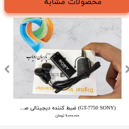
محصولات مشابه
(GT-7750 SONY) ضبط کننده دیجیتالی صدا سونی - 16 گیگابایت - دارای سنسور صدا
۹,۰۰۰,۰۰۰ تومان