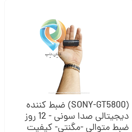
(SONY-GT5800) ضبط کننده
دیجیتالی صدا سونی - 12 روز
ضبط متوالی -مگنتی- کیفیت