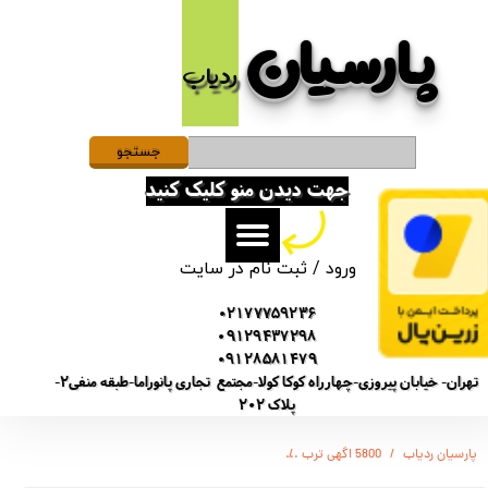
پارسیان​​​​​​​
حساب کاربری من
ردیاب
تغییر گذر واژه
سفارشات
جستجو
جهت دیدن منو کلیک کنید
خروج از حساب کاربری
ورود
/
ثبت نام در سایت
02177759236
09129437298
09128581479
تهران- خیابان پیروزی-چهارراه کوکا کولا-مجتمع تجاری پانوراما-طبقه منفی2-
پلاک 202
پارسیان ردیاب
5800 اگهی ترب
(SONY-GT5800) ضبط کننده دیجیتالی صدا سونی - 12 روز ضبط متوالی -مگنتی- کیفیت 500db - دارای سنسور صدا + 32 گیگ - شنود صدا