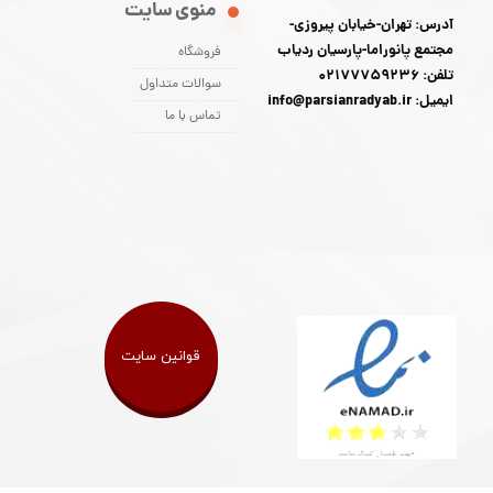
منوی سایت
آدرس: تهران-خیابان پیروزی-
مجتمع پانوراما-پارسیان ردیاب
فروشگاه
تلفن: 02177759236
سوالات متداول
ایمیل: info@parsianradyab.ir
تماس با ما
قوانین سایت