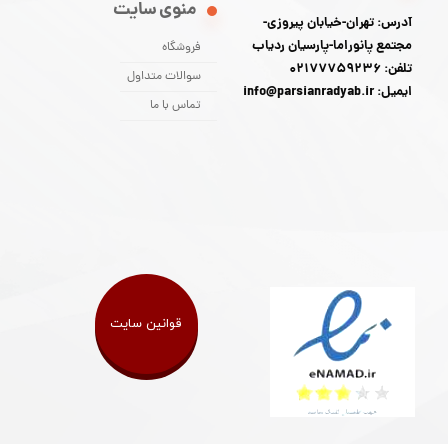
منوی سایت
آدرس: تهران-خیابان پیروزی-
مجتمع پانوراما-پارسیان ردیاب
فروشگاه
تلفن: 02177759236
سوالات متداول
ایمیل: info@parsianradyab.ir
تماس با ما
قوانین سایت