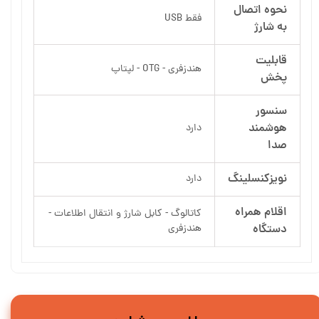
نحوه اتصال
فقط USB
به شارژ
قابلیت
هندزفری - OTG - لپتاپ
پخش
سنسور
هوشمند
دارد
صدا
نویزکنسلینگ
دارد
اقلام همراه
کاتالوگ - کابل شارژ و انتقال اطلاعات -
دستگاه
هندزفری