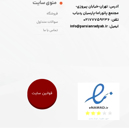
منوی سایت
آدرس: تهران-خیابان پیروزی-
مجتمع پانوراما-پارسیان ردیاب
فروشگاه
تلفن: 02177759236
سوالات متداول
ایمیل: info@parsianradyab.ir
تماس با ما
قوانین سایت