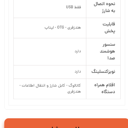
نحوه اتصال
فقط USB
به شارژ
قابلیت
هندزفری - OTG - لپتاپ
پخش
سنسور
هوشمند
دارد
صدا
نویزکنسلینگ
دارد
اقلام همراه
کاتالوگ - کابل شارژ و انتقال اطلاعات -
دستگاه
هندزفری