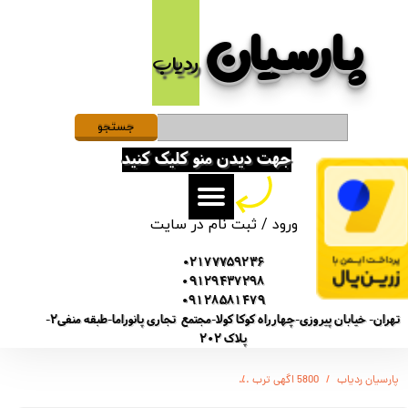
پارسیان​​​​​​​
حساب کاربری من
ردیاب
تغییر گذر واژه
سفارشات
جستجو
جهت دیدن منو کلیک کنید
خروج از حساب کاربری
ورود
/
ثبت نام در سایت
02177759236
09129437298
09128581479
تهران- خیابان پیروزی-چهارراه کوکا کولا-مجتمع تجاری پانوراما-طبقه منفی2-
پلاک 202
پارسیان ردیاب
5800 اگهی ترب
(SONY-GT5800) ضبط کننده دیجیتالی صدا سونی - 12 روز ضبط متوالی -مگنتی- کیفیت 500db - دارای سنسور صدا + 32 گیگ - شنود صدا