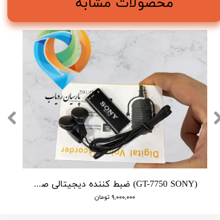
محصولات مشابه
(GT-7750 SONY) ضبط کننده دیجیتالی صدا سونی - 16 گیگابایت - دارای سنسور صدا
۹,۰۰۰,۰۰۰ تومان