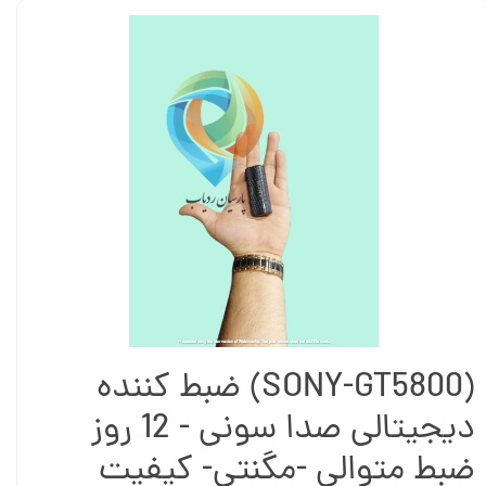
(SONY-GT5800) ضبط کننده
دیجیتالی صدا سونی - 12 روز
ضبط متوالی -مگنتی- کیفیت