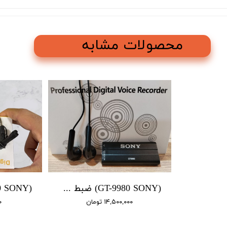
محصولات مشابه
(GT-9980 SONY) ضبط صدا سونی / باتری دار 4 روز شارژ / سنسور دار / 16 گیگ
۱۴,۵۰۰,۰۰۰ تومان
۰۰