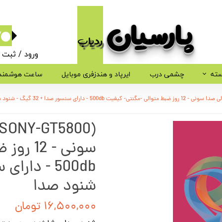
پارسیان​​​​​​​
ردیاب
۰
ورود
/
ثبت ن
حساب کاربر
سته
چشمی درب
ایرپاد و هندزفری موبایل
ساعت هوشمند
تغییر گذر وا
سفارشات
خروج از حسا
سونی - 
شنود صدا
۱۶,۵۰۰,۰۰۰ تومان