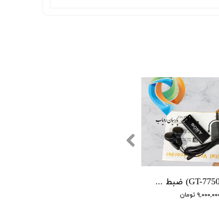
(GT-7750 SONY) ضبط کننده دیجیتالی صدا سونی - 16 گیگابایت - دارای سنسور صدا
۹,۰۰۰,۰ تومان