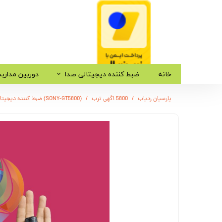
خانه
ضبط کننده دیجیتالی صدا
دوربین مدارب
پارسیان ردیاب
5800 اگهی ترب
(SONY-GT5800) ضبط کننده دیجیتالی صدا سونی - 12 روز ضبط متوالی -مگنتی- کیفیت 500db - دارای سنسور صدا + 32 گیگ - شنود صدا