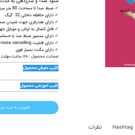
شنود صدا و شارژدهی به مدت 20 روز استندبای و استفاده مداوم 12 روز شارژده
✓ ضبط صدا تا مساحت 80 متر مربع شنود صدا
✓ دارای حافظه داخلی 32 گیگ
✓ دارای هندزفری جهت شنیدن صدا
✓ قابل اتصال به لپتاپ و موبایل 
✓ دارای سنسور ضبط صد با حساسیت
✓ دارای قابلیت noise cancelling
✓ دارای مگنت بسیار قوی
ضمانت محصول : 24 ساعت مهلت تست
کلیپ معرفی محصول
کلیپ آموزشی محصول
افزودن به سبد خری
Hashtag
نظرات