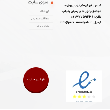
منوی سایت
آدرس: تهران-خیابان پیروزی-
مجتمع پانوراما-پارسیان ردیاب
فروشگاه
تلفن: 02177759236
سوالات متداول
ایمیل: info@parsianradyab.ir
تماس با ما
قوانین سایت