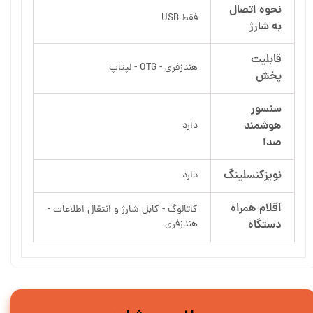
نحوه اتصال
فقط USB
به شارژ
قابلیت
هندزفری - OTG - لپتاپ
پخش
سنسور
هوشمند
دارد
صدا
نویزکنسلینگ
دارد
اقلام همراه
کاتالوگ - کابل شارژ و انتقال اطلاعات -
دستگاه
هندزفری