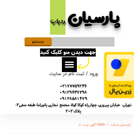
پارسیان​​​​​​​
حساب کاربری من
ردیاب
تغییر گذر واژه
سفارشات
جستجو
جهت دیدن منو کلیک کنید
خروج از حساب کاربری
ورود
/
ثبت نام در سایت
02177759236
09129437298
09128581479
تهران- خیابان پیروزی-چهارراه کوکا کولا-مجتمع تجاری پانوراما-طبقه منفی2-
پلاک 202
پارسیان ردیاب
5800 اگهی ترب
(SONY-GT5800) ضبط کننده دیجیتالی صدا سونی - 12 روز ضبط متوالی -مگنتی- کیفیت 700db - دارای سنسور صدا + نویز کنسلینگ - 32 گیگ - شنود صدا