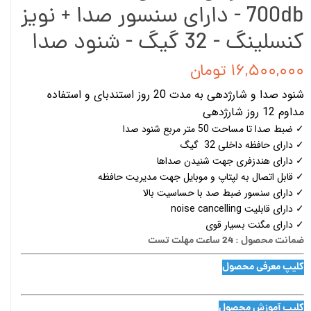
700db - دارای سنسور صدا + نویز
کنسلینگ - 32 گیگ - شنود صدا
۱۶,۵۰۰,۰۰۰ تومان
شنود صدا و شارژدهی به مدت 20 روز استندبای و استفاده
مداوم 12 روز شارژدهی
✓ ضبط صدا تا مساحت 50 متر مربع شنود صدا
✓ دارای حافظه داخلی 32 گیگ
✓ دارای هندزفری جهت شنیدن صداها
✓ قابل اتصال به لپتاپ و موبایل جهت مدیریت حافظه
✓ دارای سنسور ضبط صد با حساسیت بالا
✓ دارای قابلیت noise cancelling
✓ دارای مگنت بسیار قوی
ضمانت محصول : 24 ساعت مهلت تست
کلیپ معرفی محصول
کلیپ آموزش محصول