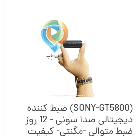
(SONY-GT5800) ضبط کننده
دیجیتالی صدا سونی - 12 روز
ضبط متوالی -مگنتی- کیفیت