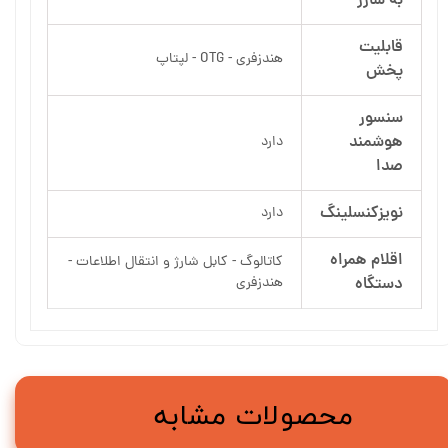
به شارژ
قابلیت
هندزفری - OTG - لپتاپ
پخش
سنسور
هوشمند
دارد
صدا
نویزکنسلینگ
دارد
اقلام همراه
کاتالوگ - کابل شارژ و انتقال اطلاعات -
دستگاه
هندزفری
محصولات مشابه