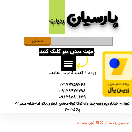
پارسیان​​​​​​​
حساب کاربری من
ردیاب
تغییر گذر واژه
سفارشات
جستجو
جهت دیدن منو کلیک کنید
خروج از حساب کاربری
ورود
/
ثبت نام در سایت
02177759236
09129437298
09128581479
تهران- خیابان پیروزی-چهارراه کوکا کولا-مجتمع تجاری پانوراما-طبقه منفی2-
پلاک 202
پارسیان ردیاب
5800 اگهی ترب
(SONY-GT5800) ضبط کننده دیجیتالی صدا سونی - ( اورژینال اصلی 30 روزه )یک ماه شارژ استند بای