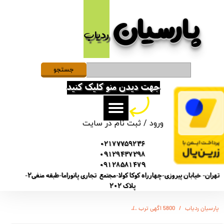
پارسیان​​​​​​​
حساب کاربری من
ردیاب
تغییر گذر واژه
سفارشات
جستجو
جهت دیدن منو کلیک کنید
خروج از حساب کاربری
ورود
/
ثبت نام در سایت
02177759236
09129437298
09128581479
تهران- خیابان پیروزی-چهارراه کوکا کولا-مجتمع تجاری پانوراما-طبقه منفی2-
پلاک 202
پارسیان ردیاب
5800 اگهی ترب
دستگاه ویس رکوردر و ضبط کننده صدا دیجیتالی برند سونی از مدل GT5800 - 