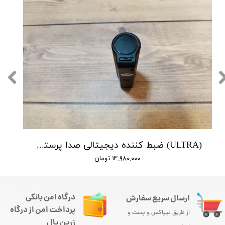
(ULTRA) ضبط کننده دیجیتالی صدا پرستیژ - 10 روز ضبط متوالی -مگنتی- کیفیت 350db - دارای سنسور صدا
۱۴,۹۸۰,۰۰۰ تومان
درگاه امن بانکی
ارسال سریع سفارش
پرداخت امن از درگاه
از طریق تیپاکس و پست و
زرین پال