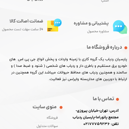
اسنپ
ضمانت اصالت کالا
پشتیبانی و مشاوره
24 ساعت مهلت تست محصول
مشاوره محصول
درباره فروشگاه ما
پارسیان ردیاب یک گروه کاری با زمینه واردات و پخش انواع جی پی اس های
خودرو برق مستقیم و باطری دار و ردیاب های شخصی ( شنود و ضبط صدا ) و
سالمند و همچنین ردیاب های محافظ حیوانات میباشد این گروه همچنین در
ارتباط با دوربین های مداربسته وایرلس نیز فعالیت.​​​​​​​
تماس با ما
منوی سایت
آدرس: تهران-خیابان پیروزی-
مجتمع پانوراما-پارسیان ردیاب
فروشگاه
تلفن: 02177759236
سوالات متداول