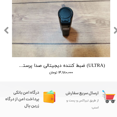
(ULTRA) ضبط کننده دیجیتالی صدا پرستیژ - 10 روز ضبط متوالی -مگنتی- کیفیت 350db - دارای سنسور صدا
۱۴,۹۸۰,۰۰۰ تومان
درگاه امن بانکی
ارسال سریع سفارش
پرداخت امن از درگاه
از طریق تیپاکس و پست و
زرین پال
اسنپ