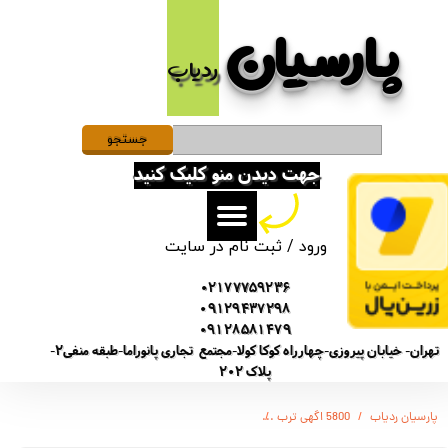
پارسیان​​​​​​​
حساب کاربری من
ردیاب
تغییر گذر واژه
سفارشات
جستجو
جهت دیدن منو کلیک کنید
خروج از حساب کاربری
ورود
/
ثبت نام در سایت
02177759236
09129437298
09128581479
تهران- خیابان پیروزی-چهارراه کوکا کولا-مجتمع تجاری پانوراما-طبقه منفی2-
پلاک 202
پارسیان ردیاب
5800 اگهی ترب
دستگاه ویس رکوردر آهنربایی صدا - دارای هندزفری - شارژدهی 0