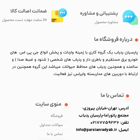
ضمانت اصالت کالا
پشتیبانی و مشاوره
24 ساعت مهلت تست محصول
مشاوره محصول
درباره فروشگاه ما
پارسیان ردیاب یک گروه کاری با زمینه واردات و پخش انواع جی پی اس های
خودرو برق مستقیم و باطری دار و ردیاب های شخصی ( شنود و ضبط صدا ) و
سالمند و همچنین ردیاب های محافظ حیوانات میباشد این گروه همچنین در
ارتباط با دوربین های مداربسته وایرلس نیز فعالیت.​​​​​​​
تماس با ما
منوی سایت
آدرس: تهران-خیابان پیروزی-
مجتمع پانوراما-پارسیان ردیاب
فروشگاه
تلفن: 02177759236
سوالات متداول
ایمیل: info@parsianradyab.ir
تماس با ما