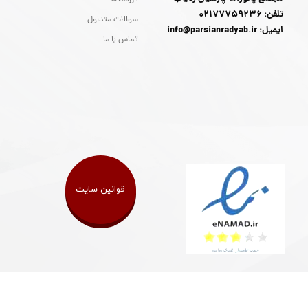
فروشگاه
تلفن: 02177759236
سوالات متداول
ایمیل: info@parsianradyab.ir
تماس با ما
قوانین سایت