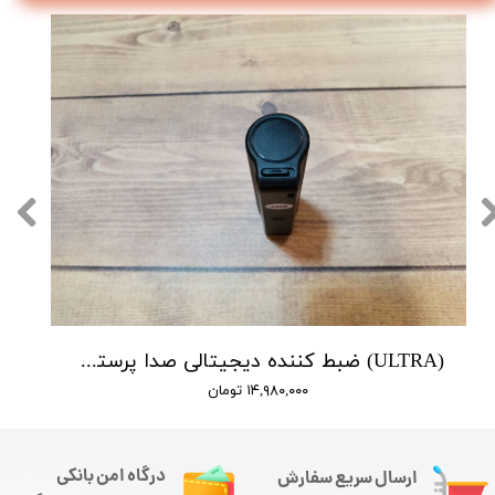
(ULTRA) ضبط کننده دیجیتالی صدا پرستیژ - 10 روز ضبط متوالی -مگنتی- کیفیت 350db - دارای سنسور صدا
۱۴,۹۸۰,۰۰۰ تومان
درگاه امن بانکی
ارسال سریع سفارش