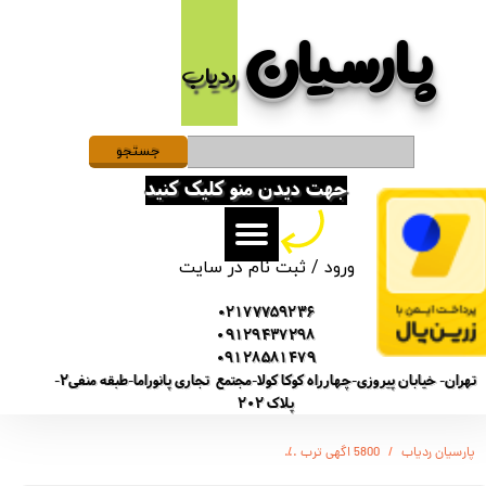
پارسیان​​​​​​​
حساب کاربری من
ردیاب
تغییر گذر واژه
سفارشات
جستجو
جهت دیدن منو کلیک کنید
خروج از حساب کاربری
ورود
/
ثبت نام در سایت
02177759236
09129437298
09128581479
تهران- خیابان پیروزی-چهارراه کوکا کولا-مجتمع تجاری پانوراما-طبقه منفی2-
پلاک 202
پارسیان ردیاب
5800 اگهی ترب
(SONY-GT5800) دستگاه ضبط صدا مدل 5800 دارای آهنربا بسیار قوی - سنسور صدا - هندزفری خور جهت شنیدن صدا - شارژدهی 12 روز