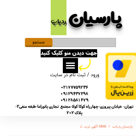
پارسیان​​​​​​​
حساب کاربری من
ردیاب
تغییر گذر واژه
سفارشات
جستجو
جهت دیدن منو کلیک کنید
خروج از حساب کاربری
ورود
/
ثبت نام در سایت
02177759236
09129437298
09128581479
تهران- خیابان پیروزی-چهارراه کوکا کولا-مجتمع تجاری پانوراما-طبقه منفی2-
پلاک 202
پارسیان ردیاب
5800 اگهی ترب
ضبط صدا برند محبوب سونی - مینی دیجیتال ویس رکوردر ض