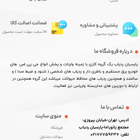
اسنپ
ضمانت اصالت کالا
پشتیبانی و مشاوره
24 ساعت مهلت تست محصول
مشاوره محصول
درباره فروشگاه ما
پارسیان ردیاب یک گروه کاری با زمینه واردات و پخش انواع جی پی اس های
خودرو برق مستقیم و باطری دار و ردیاب های شخصی ( شنود و ضبط صدا ) و
سالمند و همچنین ردیاب های محافظ حیوانات میباشد این گروه همچنین در
ارتباط با دوربین های مداربسته وایرلس نیز فعالیت.​​​​​​​
تماس با ما
منوی سایت
آدرس: تهران-خیابان پیروزی-
مجتمع پانوراما-پارسیان ردیاب
فروشگاه
تلفن: 02177759236
سوالات متداول