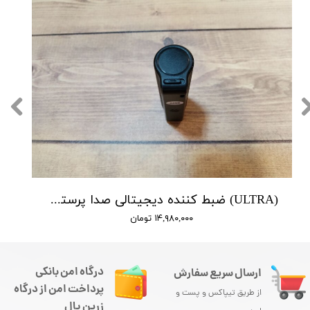
(ULTRA) ضبط کننده دیجیتالی صدا پرستیژ - 10 روز ضبط متوالی -مگنتی- کیفیت 350db - دارای سنسور صدا
۱۴,۹۸۰,۰۰۰ تومان
درگاه امن بانکی
ارسال سریع سفارش
پرداخت امن از درگاه
از طریق تیپاکس و پست و
زرین پال