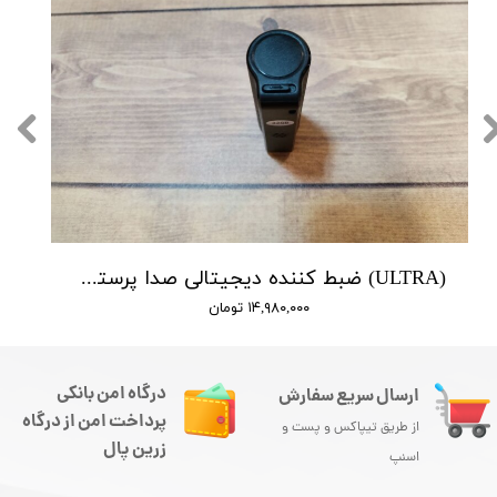
(ULTRA) ضبط کننده دیجیتالی صدا پرستیژ - 10 روز ضبط متوالی -مگنتی- کیفیت 350db - دارای سنسور صدا
۱۴,۹۸۰,۰۰۰ تومان
درگاه امن بانکی
ارسال سریع سفارش
پرداخت امن از درگاه
از طریق تیپاکس و پست و
زرین پال
اسنپ