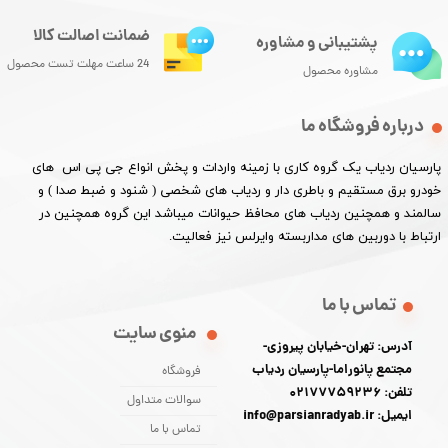
ضمانت اصالت کالا
پشتیبانی و مشاوره
24 ساعت مهلت تست محصول
مشاوره محصول
درباره فروشگاه ما
پارسیان ردیاب یک گروه کاری با زمینه واردات و پخش انواع جی پی اس های
خودرو برق مستقیم و باطری دار و ردیاب های شخصی ( شنود و ضبط صدا ) و
سالمند و همچنین ردیاب های محافظ حیوانات میباشد این گروه همچنین در
ارتباط با دوربین های مداربسته وایرلس نیز فعالیت.​​​​​​​
تماس با ما
منوی سایت
آدرس: تهران-خیابان پیروزی-
مجتمع پانوراما-پارسیان ردیاب
فروشگاه
تلفن: 02177759236
سوالات متداول
ایمیل: info@parsianradyab.ir
تماس با ما