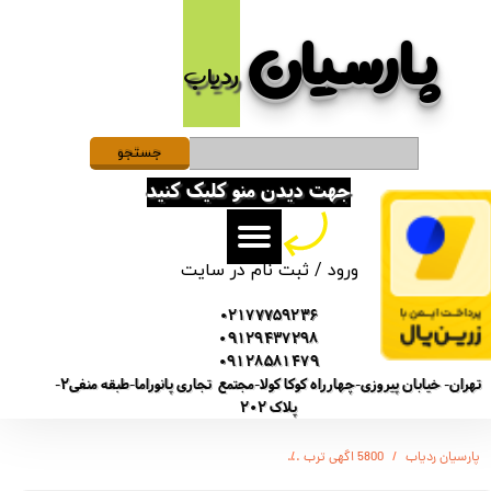
پارسیان​​​​​​​
حساب کاربری من
ردیاب
تغییر گذر واژه
سفارشات
جستجو
جهت دیدن منو کلیک کنید
خروج از حساب کاربری
ورود
/
ثبت نام در سایت
02177759236
09129437298
09128581479
تهران- خیابان پیروزی-چهارراه کوکا کولا-مجتمع تجاری پانوراما-طبقه منفی2-
پلاک 202
پارسیان ردیاب
5800 اگهی ترب
(SONY-GT5800) ضبط کننده قابل حمل صدا - برند سونی - مدل GT-5800 - مدل R66