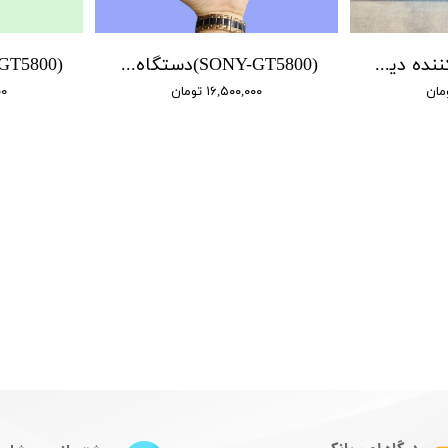
(ULTRA) ضبط کننده دیجیتالی صدا پرستیژ - 10 روز ضبط متوالی -مگنتی- کیفیت 350db - دارای سنسور صدا
(SONY-GT5800)دستگاه رکوردر دیجیتال صدا مدل Gt5800 - مدل سونی اصلی
۱۶,۵۰۰,۰۰۰ تومان
۰۰۰