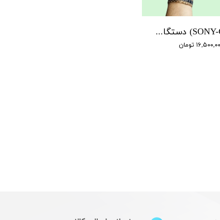
(SONY-GT5800) دستگاه ضبط صدا سونی مدل 5800 - مدل Sony Gt5800 / دارای حسگر حساس به صوت / شارژدهی دو هفته متوالی / ابعاد کوچک و قابل حمل
۱۶,۵۰۰, تومان