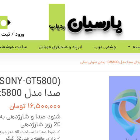
پارسیان​​​​​​​
ردیاب
۰
ورود
/
ثبت ن
حساب کاربر
سته
چشمی درب
ایرپاد و هندزفری موبایل
ساعت هوشمند
تغییر گذر وا
سفارشات
خروج از حسا
صدا مدل Gt5800 - مدل سونی اصلی
۱۶,۵۰۰,۰۰۰ تومان
20 روز شارژدهی
✓ ضبط صدا تا مساحت 50 متر مربع
✓ دارای حافظه داخلی 32 گیگ