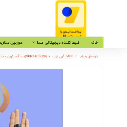
خانه
ضبط کننده دیجیتالی صدا
دوربین مدارب
پارسیان ردیاب
5800 اگهی ترب
(SONY-GT5800)دستگاه رکوردر دیجیتال صدا مدل Gt5800 - مدل سونی اصلی