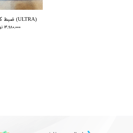
یتالی صدا سونی - 10 روز ضبط متوالی -مگنتی- کیفیت 400db - دارای سنسور صدا - 32 گیگ
(SONY-GT5800) ضبط کننده دیجیتالی صدا سونی - 12 روز ضبط متوالی -آهنربایی- کیفیت 400db - دارای سنسور صدا + نویز کنسلینگ - 16 گیگ
۱۷,۸۰۰,۰۰۰ تومان
۱۴,۹۸۰,۰۰۰ تومان