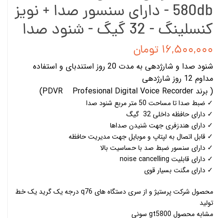
580db - دارای سنسور صدا + نویز
کنسلینگ - 32 گیگ - شنود صدا
۱۶,۵۰۰,۰۰۰ تومان
شنود صدا و شارژدهی به مدت 20 روز استندبای و استفاده
مداوم 12 روز شارژدهی
( برند PDVR Profesional Digital Voice Recorder)
✓ ضبط صدا تا مساحت 50 متر مربع شنود صدا
✓ دارای حافظه داخلی 32 گیگ
✓ دارای هندزفری جهت شنیدن صداها
✓ قابل اتصال به لپتاپ و موبایل جهت مدیریت حافظه
✓ دارای سنسور ضبط صد با حساسیت بالا
✓ دارای قابلیت noise cancelling
✓ دارای مگنت بسیار قوی
محصول شرکت پرستیژ و از سری دستگاه های q76 درجه یک گرید یک خط
تولید
مشابه محصول gt5800 سونی