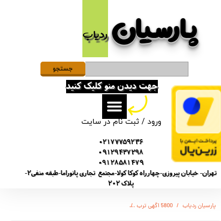
پارسیان​​​​​​​
حساب کاربری من
ردیاب
تغییر گذر واژه
سفارشات
جستجو
جهت دیدن منو کلیک کنید
خروج از حساب کاربری
ورود
/
ثبت نام در سایت
02177759236
09129437298
09128581479
تهران- خیابان پیروزی-چهارراه کوکا کولا-مجتمع تجاری پانوراما-طبقه منفی2-
پلاک 202
پارسیان ردیاب
5800 اگهی ترب
(ULTRA پرستیژ)PDVR ضبط کننده دیجیتالی صدا- 20 روز ضبط متوالی -مگنتی- کیفیت 580db - دارای سنسور صدا + نویز کنسلینگ - 32 گیگ - شنود صدا