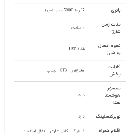
باتری
12 روز (5000 میلی آمپر)
مدت زمان
3 ساعت
شارژ
نحوه اتصال
فقط USB
به شارژ
قابلیت
هندزفری - OTG - لپتاپ
پخش
سنسور
هوشمند
دارد
صدا
نویزکنسلینگ
دارد
اقلام همراه
کاتالوگ - کابل شارژ و انتقال اطلاعات -