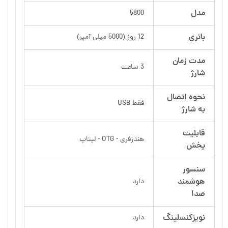
مدل
5800
باتری
12 روز (5000 میلی آمپر)
مدت زمان
3 ساعت
شارژ
نحوه اتصال
فقط USB
به شارژ
قابلیت
هندزفری - OTG - لپتاپ
پخش
سنسور
هوشمند
دارد
صدا
نویزکنسلینگ
دارد