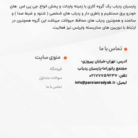
پارسیان ردیاب یک گروه کاری با زمینه واردات و پخش انواع جی پی اس های
خودرو برق مستقیم و باطری دار و ردیاب های شخصی ( شنود و ضبط صدا ) و
سالمند و همچنین ردیاب های محافظ حیوانات میباشد این گروه همچنین در
ارتباط با دوربین های مداربسته وایرلس نیز فعالیت.​​​​​​​
تماس با ما
منوی سایت
آدرس: تهران-خیابان پیروزی-
مجتمع پانوراما-پارسیان ردیاب
فروشگاه
تلفن: 02177759236
سوالات متداول
ایمیل: info@parsianradyab.ir
تماس با ما