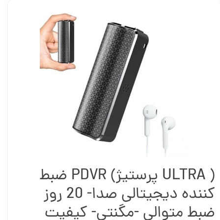
( ULTRA پرستیژ) PDVR ضبط
کننده دیجیتالی صدا- 20 روز
ضبط متوالی -مگنتی- کیفیت