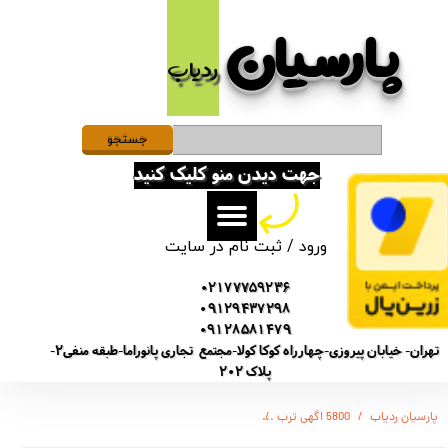
پارسیان​​​​​​​
حساب کاربری من
ردیاب
تغییر گذر واژه
سفارشات
جستجو
جهت دیدن منو کلیک کنید
خروج از حساب کاربری
ورود
/
ثبت نام در سایت
02177759236
09129437298
09128581479
تهران- خیابان پیروزی-چهارراه کوکا کولا-مجتمع تجاری پانوراما-طبقه منفی2-
پلاک 202
پارسیان ردیاب
5800 اگهی ترب
( ULTRA پرستیژ) PDVR ضبط کننده دیجیتالی صدا- 20 روز ضبط متوالی -مگنتی- کیفیت 250db - دارای سنسور صدا + نویز کنسلینگ - 32 گیگ - شنود صدا