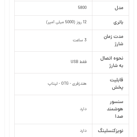
مدل
5800
باتری
12 روز (5000 میلی آمپر)
مدت زمان
3 ساعت
شارژ
نحوه اتصال
فقط USB
به شارژ
قابلیت
هندزفری - OTG - لپتاپ
پخش
سنسور
هوشمند
دارد
صدا
نویزکنسلینگ
دارد