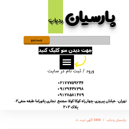
پارسیان​​​​​​​
حساب کاربری من
ردیاب
تغییر گذر واژه
سفارشات
جستجو
جهت دیدن منو کلیک کنید
خروج از حساب کاربری
ورود
/
ثبت نام در سایت
02177759236
09129437298
09128581479
تهران- خیابان پیروزی-چهارراه کوکا کولا-مجتمع تجاری پانوراما-طبقه منفی2-
پلاک 202
پارسیان ردیاب
5800 اگهی ترب
( ULTRA پرستیژ) PDVR ضبط کننده دیجیتالی صدا- 20 روز ضبط متوالی -مگنتی- کیفیت 300db - دارای سنسور صدا + نویز کنسلینگ - 32 گیگ - شنود صدا