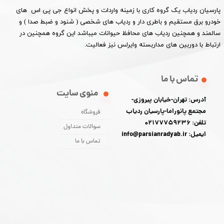
پارسیان ردیاب یک گروه کاری با زمینه واردات و پخش انواع جی پی اس های
خودرو برق مستقیم و باطری دار و ردیاب های شخصی ( شنود و ضبط صدا ) و
سالمند و همچنین ردیاب های محافظ حیوانات میباشد این گروه همچنین در
ارتباط با دوربین های مداربسته وایرلس نیز فعالیت.​​​​​​​
تماس با ما
منوی سایت
آدرس: تهران-خیابان پیروزی-
مجتمع پانوراما-پارسیان ردیاب
فروشگاه
تلفن: 02177759236
سوالات متداول
ایمیل: info@parsianradyab.ir
تماس با ما