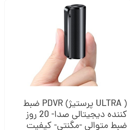
( ULTRA پرستیژ) PDVR ضبط
کننده دیجیتالی صدا- 20 روز
ضبط متوالی -مگنتی- کیفیت