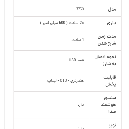
مدل
7750
باتری
25 ساعت ( 500 میلی آمپر )
مدت زمان
1 ساعت
شارژ شدن
نحوه اتصال
فقط USB
به شارژ
قابلیت
هندزفری - OTG - لپتاپ
پخش
سنسور
هوشمند
دارد
صدا
نویز
دارد