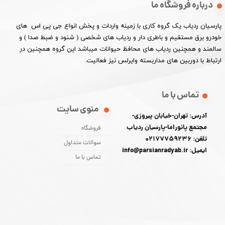
درباره فروشگاه ما
پارسیان ردیاب یک گروه کاری با زمینه واردات و پخش انواع جی پی اس های
خودرو برق مستقیم و باطری دار و ردیاب های شخصی ( شنود و ضبط صدا ) و
سالمند و همچنین ردیاب های محافظ حیوانات میباشد این گروه همچنین در
ارتباط با دوربین های مداربسته وایرلس نیز فعالیت.​​​​​​​
تماس با ما
منوی سایت
آدرس: تهران-خیابان پیروزی-
مجتمع پانوراما-پارسیان ردیاب
فروشگاه
تلفن: 02177759236
سوالات متداول
ایمیل: info@parsianradyab.ir
تماس با ما