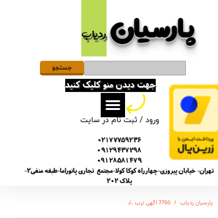
پارسیان​​​​​​​
حساب کاربری من
ردیاب
تغییر گذر واژه
سفارشات
جستجو
جهت دیدن منو کلیک کنید
خروج از حساب کاربری
ورود
/
ثبت نام در سایت
02177759236
09129437298
09128581479
تهران- خیابان پیروزی-چهارراه کوکا کولا-مجتمع تجاری پانوراما-طبقه منفی2-
پلاک 202
پارسیان ردیاب
7750 اگهی ترب
ویس رکوردر سونی SONY GT-7750 / دارای مبدل هوشمند / باتری دار / سنسور دار