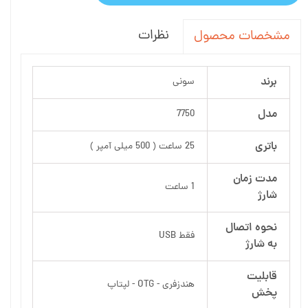
نظرات
مشخصات محصول
برند
سونی
مدل
7750
باتری
25 ساعت ( 500 میلی آمپر )
مدت زمان
1 ساعت
شارژ
نحوه اتصال
فقط USB
به شارژ
قابلیت
هندزفری - OTG - لپتاپ
پخش