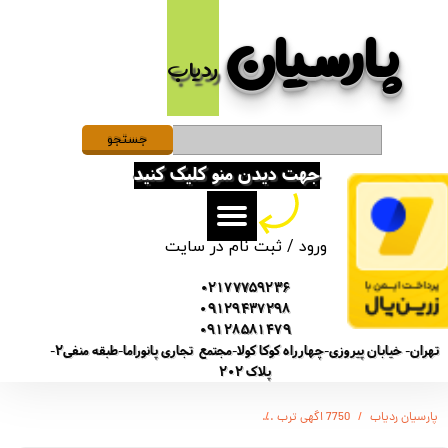
پارسیان​​​​​​​
حساب کاربری من
ردیاب
تغییر گذر واژه
سفارشات
جستجو
جهت دیدن منو کلیک کنید
خروج از حساب کاربری
ورود
/
ثبت نام در سایت
02177759236
09129437298
09128581479
تهران- خیابان پیروزی-چهارراه کوکا کولا-مجتمع تجاری پانوراما-طبقه منفی2-
پلاک 202
پارسیان ردیاب
7750 اگهی ترب
ضبط صدا خبرنگاری سونی Sony 7750 / سنسور دار / باتری قابل شارژ - 8 گیگ / شنود صدا