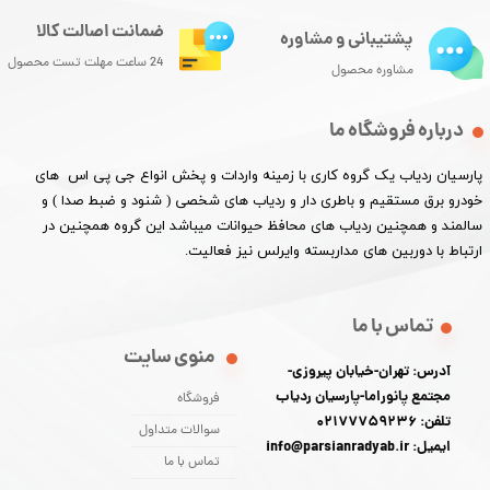
ضمانت اصالت کالا
پشتیبانی و مشاوره
24 ساعت مهلت تست محصول
مشاوره محصول
درباره فروشگاه ما
پارسیان ردیاب یک گروه کاری با زمینه واردات و پخش انواع جی پی اس های
خودرو برق مستقیم و باطری دار و ردیاب های شخصی ( شنود و ضبط صدا ) و
سالمند و همچنین ردیاب های محافظ حیوانات میباشد این گروه همچنین در
ارتباط با دوربین های مداربسته وایرلس نیز فعالیت.​​​​​​​
تماس با ما
منوی سایت
آدرس: تهران-خیابان پیروزی-
مجتمع پانوراما-پارسیان ردیاب
فروشگاه
تلفن: 02177759236
سوالات متداول
ایمیل: info@parsianradyab.ir
تماس با ما