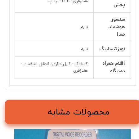
هندزفری - OTG - لپتاپ
پخش
سنسور
هوشمند
دارد
صدا
نویزکنسلینگ
دارد
اقلام همراه
کاتالوگ - کابل شارژ و انتقال اطلاعات -
دستگاه
هندزفری
محصولات مشابه