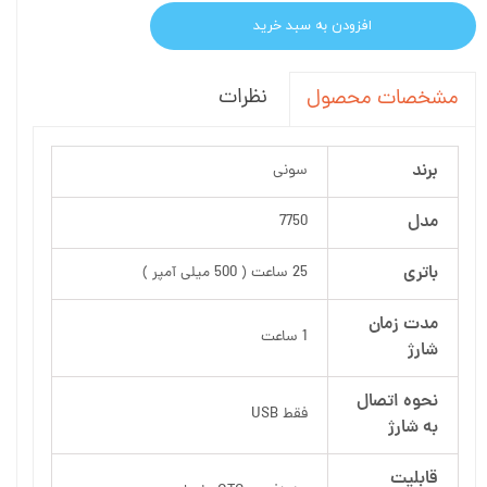
افزودن به سبد خرید
نظرات
مشخصات محصول
برند
سونی
مدل
7750
باتری
25 ساعت ( 500 میلی آمپر )
مدت زمان
1 ساعت
شارژ
نحوه اتصال
فقط USB
به شارژ
قابلیت