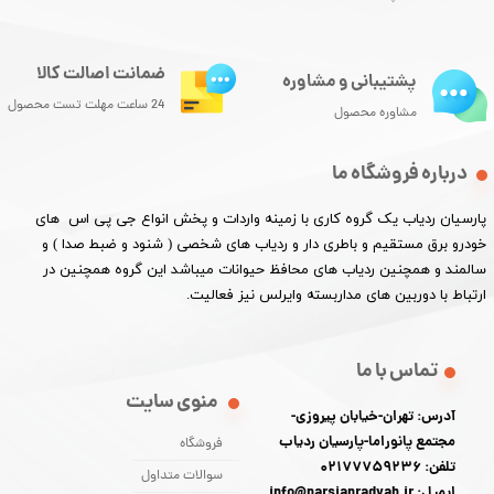
ضمانت اصالت کالا
پشتیبانی و مشاوره
24 ساعت مهلت تست محصول
مشاوره محصول
درباره فروشگاه ما
پارسیان ردیاب یک گروه کاری با زمینه واردات و پخش انواع جی پی اس های
خودرو برق مستقیم و باطری دار و ردیاب های شخصی ( شنود و ضبط صدا ) و
سالمند و همچنین ردیاب های محافظ حیوانات میباشد این گروه همچنین در
ارتباط با دوربین های مداربسته وایرلس نیز فعالیت.​​​​​​​
تماس با ما
منوی سایت
آدرس: تهران-خیابان پیروزی-
مجتمع پانوراما-پارسیان ردیاب
فروشگاه
تلفن: 02177759236
سوالات متداول
ایمیل: info@parsianradyab.ir