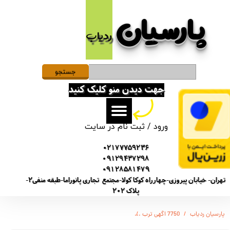
پارسیان​​​​​​​
حساب کاربری من
ردیاب
تغییر گذر واژه
سفارشات
جستجو
جهت دیدن منو کلیک کنید
خروج از حساب کاربری
ورود
/
ثبت نام در سایت
02177759236
09129437298
09128581479
تهران- خیابان پیروزی-چهارراه کوکا کولا-مجتمع تجاری پانوراما-طبقه منفی2-
پلاک 202
پارسیان ردیاب
7750 اگهی ترب
رکوردر ضبط صدا برند سونی - مدل SONY GT-7750 - دارای سنسور صدا و پخش آسان - 16 گیگ